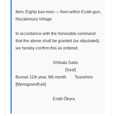
Item: Eighty kan-mon — from within Ezaki-gun, 
Nozakimura Village

In accordance with the honorable command 
that the above shall be granted (as stipulated), 
we hereby confirm this as ordered.

　　　　　　　　　Shibata Sado

　　　　　　　　　　　　[Seal]

Bunsei 11th year, 6th month　　Tsunehiro 
[Monogram/Kaō]

　　　　　　　　　Endō Ōkura
