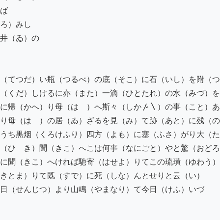
ば　

ろ）みし　

井（ゐ）の　

　

（てつだ）い瓶（つるべ）の底（そこ）に石（いし）を附（つ
（くだ）しけるに亦（また）一滴（ひとたれ）の水（みづ）を
に帰（かへ）り母（はゝ）へ斯々（しか〴〵）の事（こと）あ
り母（はゝ）の居（ゐ）ざるを見（み）て跡（あと）に残（の
うち黒烟（くろけふり）四方（よも）に塞（ふさ）がり大（た
（ひゞき）聞（きこ）へこは何事（なにごと）やと驚（おどろ
に聞（きこ）へければ馳寄（はせよ）りてこの琉璜（ゆわう）

きとま）りて既（すで）に死（しな）んとせりと云（い）

日（せんじつ）より山鳴（やまなり）て今日（けふ）いづ　
