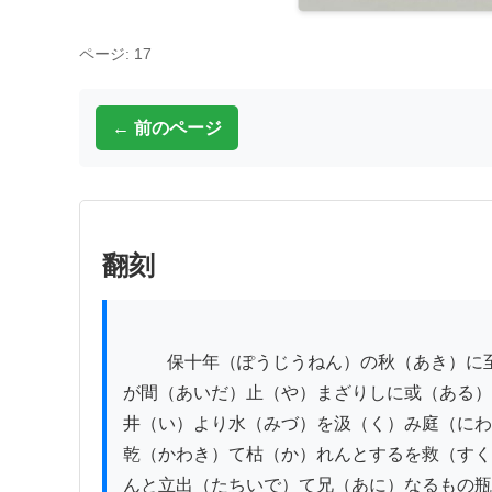
ページ: 17
← 前のページ
翻刻
          保十年（ぽうじうねん）の秋（あき）に至（いた）りその山（やま）俄（にわか）に鳴（な）り始（はじ）め久（ひさ）しき　

が間（あいだ）止（や）まざりしに或（ある）
井（い）より水（みづ）を汲（く）み庭（にわ
乾（かわき）て枯（か）れんとするを救（すく
んと立出（たちいで）て兄（あに）なるもの瓶