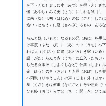
を下（くだ）せしに水（みづ）を得（え）ざれ
怪（あやし）みて更（さら）にこれを試（こゝ
に尚（な）ほ初（はじめ）の如（ごと）しこは
途中（とちう）に遮（さへぎ）るものゝあるな
らんと妹（いもと）なるもの兄（あに）を手伝
け再度（ふたゝび）井（ゐ）の中（うち）へ下
れば大（おほい）に驚（おどろ）き家（いゑ）
語（がた）らんと内（うち）に立入（たちい）
したる食事抔（しよくじなど）仕舞（しま）ふ
砲（ほう）の音（おと）とも覚（おぼ）しき響
へ両親（りやうしん）の声（こゑ）外（ほか）
臭（くさ）きは何事（なにごと）そや息止（い
ひも終（おは）らず父（ちゝ）聞（き）ひて先