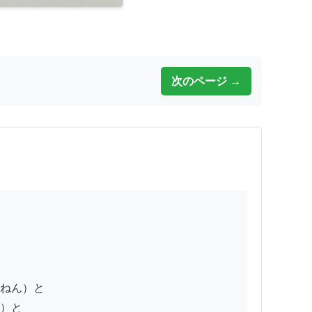
次のページ →
ねん）と

）と
