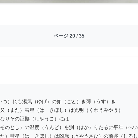
ページ 20 / 35
又（また）彗星（はゝきほし）は光明（くわうみやう）

なりその証拠（しやうこ）には

そのとし）の温度（うんど）を測（はか）りたるに平年（へい
た）彗星（はゝきほし）は凶歳（きやうさひ）の前兆（しるし