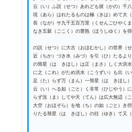
云（い）ふ説（せつ）あれども彼（かの）千八
現（あら）はれたるものは極（きは）めて大（
長（なが）サ九千五百万里（くせんごひやくま
なき五穀（ごこく）の豊熟（ほうしゆく）を得
の説（せつ）に大古（おほむかし）の世界（せ
近（ちか）づき水（みづ）を引（ひ）たるより
の彗星（はゝきほし）は正（まさ）しく大洪水
に之（これ）がため洪水（こうずい）も出（い
足（た）らず万（まん）一彗星（はゝきほし）
云（い）へる如（ごと）く非常（ひじやう）に
らず況（ま）してや天（てん）は広大無辺（こ
大空（おほぞら）を地（ち）の如（ごと）き些
りたる彗星（はゝきほし）の往（ゆき）て又（