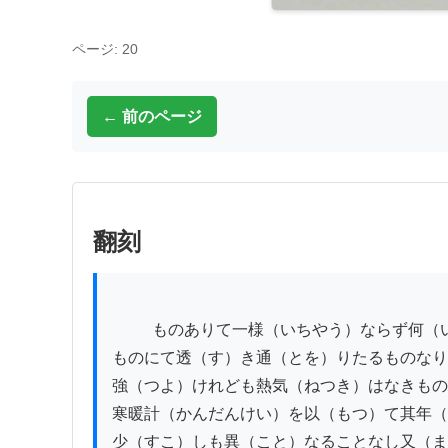
ページ: 20
← 前のページ
翻刻
          ものありて一様（いちやう）ならず何（いづ）れも湯気（ゆげ）の如（ごと）き薄（うす）き

ものにて透（す）き通（とを）りたるものなり
強（つよ）けれども熱気（ねつき）はなきもの
寒暖計（かんだんけい）を以（もつ）て其年（
少（すこ）しも異（こと）なることなし又（ま