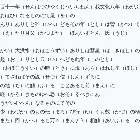
百十一年（せんはつぴやくじういちねん）我文化八年（わがぶ
おほひ）なるものにて尾（を）の

んり）ありしと雖（いへ）どもその年（とし）は曽（かつ）て

（え）たり且又（かつまた）「ほあいすとん」氏（うじ）

かい）大洪水（おほこうずい）ありしは彗星（はゝきほし）の
起（おこ）りとし云（い）へども此年（このとし）

（おほこうずい）の時（とき）に現（あら）はれし星（ほし）
）でざればその説（せつ）信（しん）ずるに

の地（ち）に触（ふ）るゝことあるも前（まえ）に

軽（かろ）きものゆへ恐（おそ）るべきにあ

うだいむへん）なるものにてその

少（わづか）のもの転（まろ）び行（ゆ）くも数（かづ）の極
また）回（かへ）るも万々（まん〳〵）相触（あいふ）るゝの