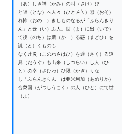
（あ）しき神（かみ）の叫（さけ）び

と唱（とな）へ人々（ひと〴〵）恐（おそ）
れ怖（おのゝ）きしものなるが「ふらんきり

ん」と云（い）ふ人。世（よ）に出（いで）
て後（のち）は斯（かゝ）る惑（まどひ）を
説（と）くものも

なく此災（このわさはひ）を避（さく）る道
具（だうぐ）も出来（しつらい）し人（ひ
と）の幸（さひわ）ひ限（かぎ）りな

し「ふらんきりん」は亜米利加（あめりか）
合衆国（がつしうこく）の人（ひと）にて世
（よ）　
