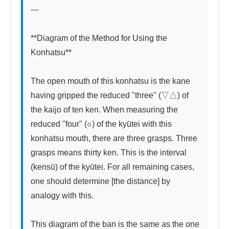
---

**Diagram of the Method for Using the 
Konhatsu**

The open mouth of this konhatsu is the kane 
having gripped the reduced "three" (▽△) of 
the kaijo of ten ken. When measuring the 
reduced "four" (○) of the kyūtei with this 
konhatsu mouth, there are three grasps. Three 
grasps means thirty ken. This is the interval 
(kensū) of the kyūtei. For all remaining cases, 
one should determine [the distance] by 
analogy with this.

This diagram of the ban is the same as the one 