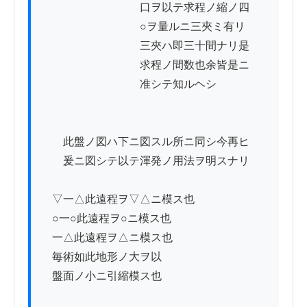
　　　　　　　　　口ヲ以テ求程ノ縮ノ四

　　　　　　　　　○ヲ量ルニ三夾ミ有リ

　　　　　　　　　三夾ハ即三十間ナリ是

　　　　　　　　　求程ノ間数也余皆是ニ

　　　　　　　　　准シテ知ルヘシ

　　此盤ノ図ハ下ニ図スル所ニ同シ今再ヒ

　　爰ニ図シテ以テ渾発ノ用法ヲ明スナリ

　▽一△此遠程ヲ▽△ニ模ス也

　○一○此遠程ヲ○ニ模ス也

　一△此遠程ヲ△ニ模ス也

　毎術如此地形ノ大ヲ以

　盤面ノ小ニ引縮模ス也
