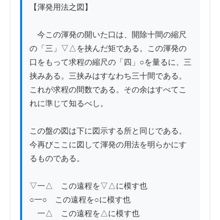
【渾発用法之図】

　今この渾発の開いた口は、開除十間の縮尺
の「三」▽△を挟んだ矩である。この渾発の
口をもって求程の縮尺の「四」○を量るに、三
挟みある。三挟みはすなわち三十間である。
これが求程の間数である。その余はすべてこ
れに準じて知るべし。

この盤の図は下に図示する所と同じである。
今再びここに図して渾発の用法を明らかにす
るものである。

▽一△　この遠程を▽△に模す也

○一○　この遠程を○に模す也

　一△　この遠程を△に模す也
