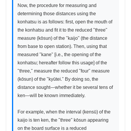
Now, the procedure for measuring and 
determining those distances using the 
konhatsu is as follows: first, open the mouth of 
the konhatsu and fit it to the reduced "three" 
measure (kōsun) of the "kaijo" (the distance 
from base to open station). Then, using that 
measured "kane" [i.e., the opening of the 
konhatsu; hereafter follow this usage] of the 
"three," measure the reduced "four" measure 
(kōsun) of the "kyūtei." By doing so, the 
distance sought—whether it be several tens of 
ken—will be known immediately.

For example, when the interval (kensū) of the 
kaijo is ten ken, the "three" kōsun appearing 
on the board surface is a reduced 