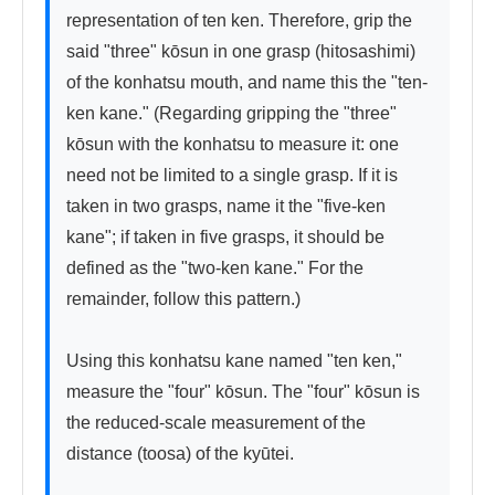
representation of ten ken. Therefore, grip the 
said "three" kōsun in one grasp (hitosashimi) 
of the konhatsu mouth, and name this the "ten-
ken kane." (Regarding gripping the "three" 
kōsun with the konhatsu to measure it: one 
need not be limited to a single grasp. If it is 
taken in two grasps, name it the "five-ken 
kane"; if taken in five grasps, it should be 
defined as the "two-ken kane." For the 
remainder, follow this pattern.)

Using this konhatsu kane named "ten ken," 
measure the "four" kōsun. The "four" kōsun is 
the reduced-scale measurement of the 
distance (toosa) of the kyūtei.
