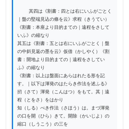
          其四は《割書：四とは右にいふがごとく
｜盤の堅端見込の條を云》求程（きうてい）
《割書：本座より目的まての｜遠程をさして
いふ》の縮なり

其五は《割書：五とは右にいふがごとく｜盤
の中斜見返の墨を云》仮借（かしやく）《割
書：開地より目的まての｜遠程をさしてい
ふ》の縮なり

《割書：以上は盤面にあらはれたる形を記
す。｜以下は渾発のはたらき作法を述ふる》
扨（さて）渾発（こんはつ）をもて。其｜遠
程（とをさ）をはかり

知（しる）べき作法（さほう）は。まづ渾発
の口を開（ひら）きて。開除（かいじよ）の
縮口（しうこう）の三を
