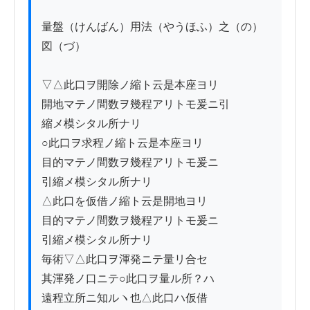
量盤（けんばん）用法（やうほふ）之（の）
図（づ）

▽△此口ヲ開除ノ縮ト云是本座ヨリ

開地マテノ間数ヲ幾程アリトモ爰ニ引

縮メ模シタル所ナリ

○此口ヲ求程ノ縮ト云是本座ヨリ

目的マテノ間数ヲ幾程アリトモ爰ニ

引縮メ模シタル所ナリ

△此口を仮借ノ縮ト云是開地ヨリ

目的マテノ間数ヲ幾程アリトモ爰ニ

引縮メ模シタル所ナリ

毎術▽△此口ヲ渾発ニテ量リ合セ

其渾発ノ口ニテ○此口ヲ量ル所？ハ

遠程立所ニ知ルヽ也△此口ハ仮借
