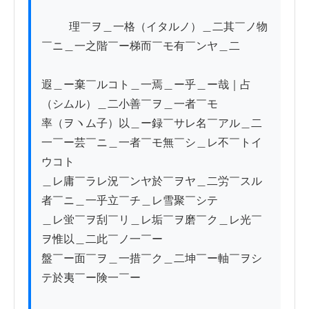
          理￣ヲ＿一格（イタルノ）＿二其￣ノ物
￣ニ＿一之階￣ー梯而￣モ有￣ンヤ＿二

遐＿ー棄￣ルコト＿一焉＿ー乎＿ー哉｜占
（シムル）＿二小善￣ヲ＿一者￣モ

率（ヲヽム子）以＿ー録￣サレ名￣アル＿二
一￣ー芸￣ニ＿一者￣モ無￣シ＿レ不￣トイ
ウコト

＿レ庸￣ラレ況￣ンヤ於￣ヲヤ＿二労￣スル
者￣ニ＿一乎立￣チ＿レ雪聚￣シテ

＿レ蛍￣ヲ刮￣リ＿レ垢￣ヲ磨￣ク＿レ光￣
ヲ惟以＿二此￣ノ一￣ー

盤￣ー面￣ヲ＿一措￣ク＿二坤￣ー軸￣ヲシ
テ於夷￣ー険一￣ー
