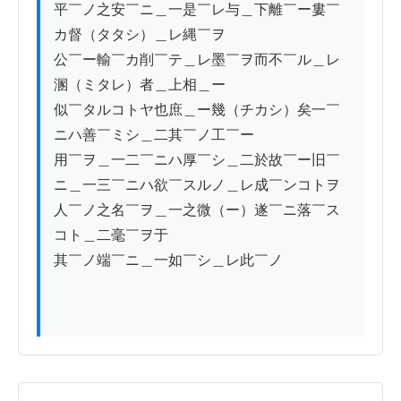
平￣ノ之安￣ニ＿一是￣レ与＿下離￣ー婁￣
カ督（タタシ）＿レ縄￣ヲ

公￣ー輸￣カ削￣テ＿レ墨￣ヲ而不￣ル＿レ
溷（ミタレ）者＿上相＿ー

似￣タルコトヤ也庶＿ー幾（チカシ）矣一￣
ニハ善￣ミシ＿二其￣ノ工￣ー

用￣ヲ＿一二￣ニハ厚￣シ＿二於故￣ー旧￣
ニ＿一三￣ニハ欲￣スルノ＿レ成￣ンコトヲ

人￣ノ之名￣ヲ＿一之微（ー）遂￣ニ落￣ス
コト＿二毫￣ヲ于

其￣ノ端￣ニ＿一如￣シ＿レ此￣ノ
