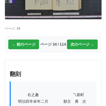
ページ: 34
← 前のページ
ページ 34 / 114
次のページ →
翻刻
          　右之趣　　　　　　　　　〽新町

　明治四辛未年二月　　　　願主　勇　次
