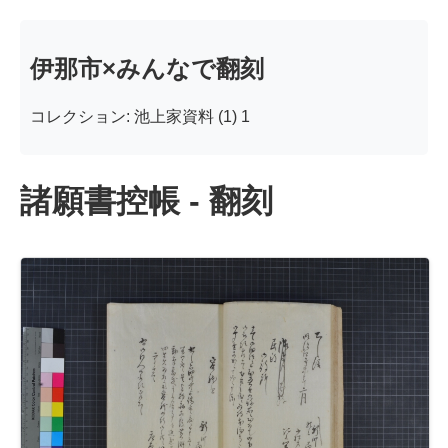
伊那市×みんなで翻刻
コレクション: 池上家資料 (1) 1
諸願書控帳 - 翻刻