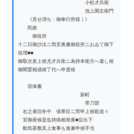
　　　　　　　　　　　　　　小松才兵衛

　　　　　　　　　　　　　　池上閑左衛門

　　《見せ消ち：御奉行所様｜》

　　民政

　　　御役所

十二日御沙汰ニ而至奥書御役所ニおゐて御下
役増■■

御取次差上候尤才兵衛ニ為持本衛方へ遣し候

御聞置相成候丁代へ申渡候

　　容体書

　　　　　　　　　　　　　新町

　　　　　　　　　　　　　　帯刀部

　右之者旧冬中ゟ借寒症ニ而申上候処追々

　宜御座候是迄持病相発黄■症出下

　動気甚敷其上食事も進兼申候手当
