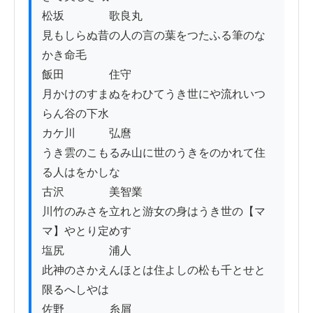
松坂　　　　歌良丸

見もしらぬ昔の人の言の葉をつたふる筆のな
かき命毛

飯田　　　　住守

月かけのすまぬをわひてうき世にや流れいつ
らん谷の下水

カケ川　　　弘麿

うき雲のこもるみ山に世のうきをのかれて住
る人はをかしな

古沢　　　　美智業

川竹のみさを立れと游女の身はうき世の【マ
マ】やとり定めす

塩尻　　　　浦人

此神のさかえんほとは住よしの松も千とせと
限るへしやは

佐野　　　　糸屑
