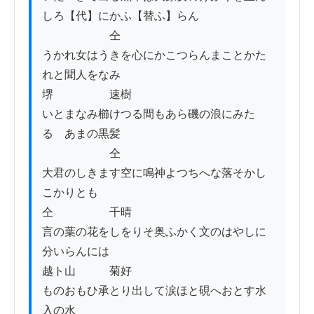
しろ【代】にかふ【替ふ】らん

　　　　　　仝

うかれ女はうきを心にかこつらんまことかた
れと聞人をなみ

堺　　　　　速樹

いとまなみ櫛けつる間もあら磯の浪にみた
るゝあまの黒髪

　　　　　　仝

大君のしきます空に鳴神よつちへな落そかし
こかりとも

仝　　　　　千晴

言の葉の花をしをりそ奥ふかく文のはやしに
分いらんには

越ト山　　　菊好

ものおもひ承とり出して涙ほと硯へおとす水
入の水
