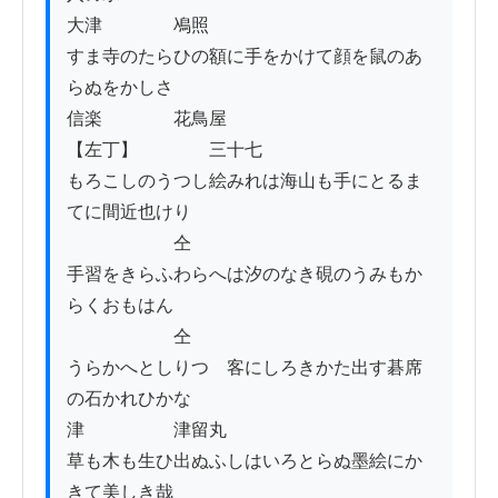
大津　　　　鳰照

すま寺のたらひの額に手をかけて顔を鼠のあ
らぬをかしさ

信楽　　　　花鳥屋

【左丁】　　　　三十七

もろこしのうつし絵みれは海山も手にとるま
てに間近也けり

　　　　　　仝

手習をきらふわらへは汐のなき硯のうみもか
らくおもはん

　　　　　　仝

うらかへとしりつゝ客にしろきかた出す碁席
の石かれひかな

津　　　　　津留丸

草も木も生ひ出ぬふしはいろとらぬ墨絵にか
きて美しき哉
