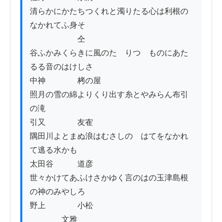
清らかにかたちつくれと濁りたる心は利根の
なかれてふ身そ

　　　　　　仝

谷ふかみくらきに風のたゝりつゝものにあた
るる音のはけしさ

中神　　　　栲の屋

照月の雪の綿よりくり出す糸とやみらん布引
の滝

引又　　　　友隺

隅田川よとまぬ浪はむさしのゝはてをなかれ
て逃る水かも

太田谷　　　道彦

世々かけてあふけさかゆく言のはの玉津島根
の神のみやしろ

野上　　　　小松

　　　　文雅
