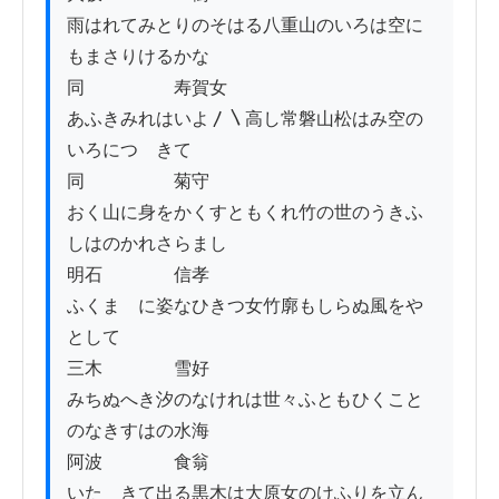
雨はれてみとりのそはる八重山のいろは空に
もまさりけるかな

同　　　　　寿賀女

あふきみれはいよ〳〵高し常磐山松はみ空の
いろにつゝきて

同　　　　　菊守

おく山に身をかくすともくれ竹の世のうきふ
しはのかれさらまし

明石　　　　信孝

ふくまゝに姿なひきつ女竹廓もしらぬ風をや
として

三木　　　　雪好

みちぬへき汐のなけれは世々ふともひくこと
のなきすはの水海

阿波　　　　食翁

いたゝきて出る黒木は大原女のけふりを立ん