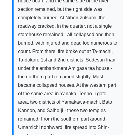
notice board and the same side of the river 
section remained, but the right side was 
completely burned. At Nihon-zutsumi, the 
roadway cracked. In the quarter, not a single 
storehouse remained - all collapsed and then 
burned, with injured and dead too numerous to 
count. From there, fire broke out at Ta-machi, 
Ta-dokoro 1st and 2nd districts, Sodesuri Inari, 
under the embankment Amigasa tea house - 
the northern part remained slightly. Most 
became collapsed houses. At the western part 
of the same area in Yanaka, Tenno-ji gate 
area, two districts of Yamakawa-machi, Bato 
Kannon, and Saiho-ji - these two temples 
remained. From the southern part around 
Umamichi northward, fire spread into Shin-