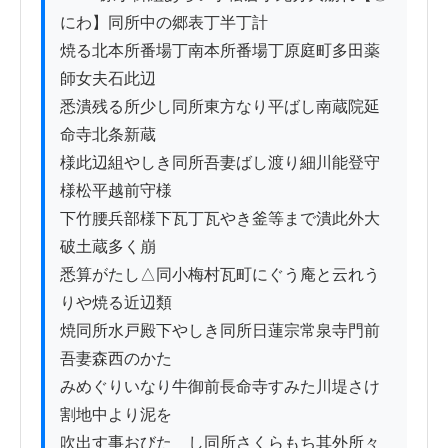
にわ】同所中の郷表丁半丁計

焼る北本所番場丁南本所番場丁原庭町多田薬
師女夫石此辺

悉潰残る所少し同所東方なり平ばし南蔵院延
命寺北条新蔵

様此辺組やしき同所吾妻ばし渡り細川能登守
様松平越前守様

下竹腰兵部様下瓦丁瓦やき釜等まで潰此外大
破土蔵多く崩

悉算がたし△同小梅村瓦町にぐう庵と云れう
りや焼る近辺類

焼同所水戸殿下やしき同所日蓮宗常泉寺門前
吾妻森西のかた

みめぐりいなり牛御前長命寺すみた川堤さけ
割地中より泥を

吹出す事おびたゞし同所さくらもち其外所々