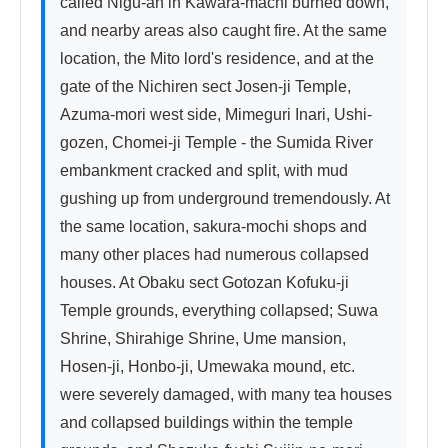
called Nigu-an in Kawara-machi burned down, 
and nearby areas also caught fire. At the same 
location, the Mito lord's residence, and at the 
gate of the Nichiren sect Josen-ji Temple, 
Azuma-mori west side, Mimeguri Inari, Ushi-
gozen, Chomei-ji Temple - the Sumida River 
embankment cracked and split, with mud 
gushing up from underground tremendously. At 
the same location, sakura-mochi shops and 
many other places had numerous collapsed 
houses. At Obaku sect Gotozan Kofuku-ji 
Temple grounds, everything collapsed; Suwa 
Shrine, Shirahige Shrine, Ume mansion, 
Hosen-ji, Honbo-ji, Umewaka mound, etc. 
were severely damaged, with many tea houses 
and collapsed buildings within the temple 