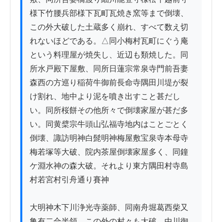
様下竹腰兵部様下瓦町瓦焼き窯等まで倒壊、
この外大破した土蔵多く崩れ、すべて数え切
れないほどである。△同小梅村瓦町にぐう庵
という料理屋が焼失し、近辺も類焼した。同
所水戸殿下屋敷、同所日蓮宗常泉寺門前吾妻
森西の方巡り稲荷牛御前長命寺隅田川堤が裂
け割れ、地中より泥を噴き出すこと甚だし
い。同所桜餅その他所々で倒壊家屋が甚だ多
い。同黄檗宗牛頭山弘福寺地内はことごとく
倒壊、諏訪明神白髭明神梅屋敷宝泉寺本母寺
梅若塚等大破、院内茶屋倒壊家屋多く、同鐘
ケ淵水神の森大破。それより東方隅田村寺島
村若宮村引舟通り賽神

大明神木下川浄光寺薬師、同南舟堀葛西柴又
亀有二合半領、この外の村々も大破、中川御