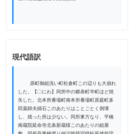
現代語訳
          原町御組洗い町松倉町この辺りも大崩れ
した。【〇にわ】同所中の郷表町半町ほど焼
失した。北本所番場町南本所番場町原庭町多
田薬師夫婦石このあたりはことごとく倒壊
し、残った所は少ない。同所東方なり、平橋
南蔵院延命寺北条新蔵様このあたりの組屋
敷、同所吾妻橋渡り細川能登守様松平越前守