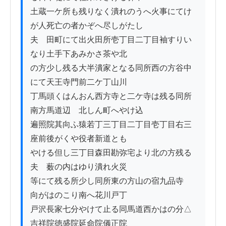
土蔵一ケ所も残りなく潰れのうへ火事にてけ
が人死亡の者かぞへ尽しがたし

夫ゟ田町にて出火田所壱丁目二丁目袖すりい
なり土手下あみかさ茶や北

の方少し残る大半潰家となる同所西の方谷中
にて天王寺門前二ケ丁山川

丁馬頭くはんおん西方寺と二ケ寺は残る同所
南方馬道辺ゟ北しん町へやけ込

遍照院其向ふ猿若丁三丁目二丁目壱丁目右三
座前後がくや役者新道とも

やける但し三丁目森田勘弥宅より北の方残る
夫ゟ薮の内はゆり潰れ火災

等にて残る所少し同所東の方山の宿九品寺ゟ
向がはのこり南へ花川戸丁

戸沢長家七分やけて止る同馬道西かはの分△
吉祥院徳盛院延命院儀正院
