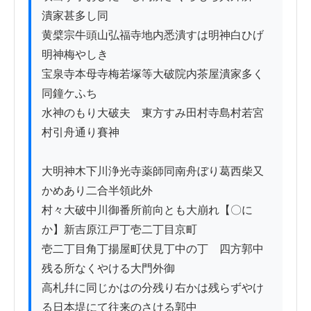
潰家甚多し同

黄檗宗牛頭山弘福寺地内悉潰すは明神白ひげ
明神梅やしき

宝泉寺本母寺梅若塚等大破院内茶屋潰家多く
同鐘ケふち

水神のもり大破夫ゟ東方すみ田村寺島村若宮
村引舟通り賽神

大明神木下川浄光寺薬師同南舟ぼり葛西柴又
かめあり二合半領此外

村々大破中川御番所前向とも大崩れ【〇に
か】新吉原江戸丁壱二丁目京町

壱二丁目角丁揚屋町伏見丁中の丁ゟ四方郭中
残る所なくやける大門外御

高札幷に同じかはの分残り右かは残らずやけ
る日本堤にて往来のさける郭中
