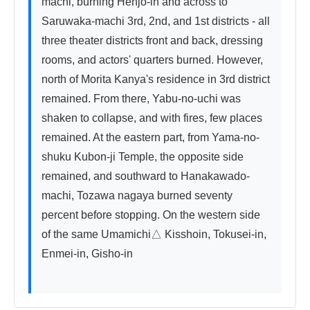
machi, burning Henjo-in and across to 
Saruwaka-machi 3rd, 2nd, and 1st districts - all 
three theater districts front and back, dressing 
rooms, and actors' quarters burned. However, 
north of Morita Kanya's residence in 3rd district 
remained. From there, Yabu-no-uchi was 
shaken to collapse, and with fires, few places 
remained. At the eastern part, from Yama-no-
shuku Kubon-ji Temple, the opposite side 
remained, and southward to Hanakawado-
machi, Tozawa nagaya burned seventy 
percent before stopping. On the western side 
of the same Umamichi△ Kisshoin, Tokusei-in, 
Enmei-in, Gisho-in
