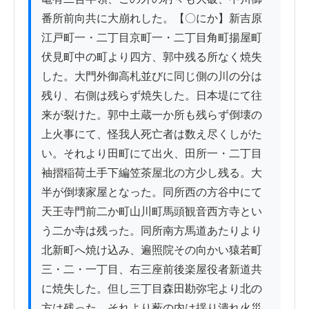
番所前向共に大崩れした。【〇にか】新吉原
江戸町一・二丁目京町一・二丁目角町揚屋町
伏見町中の町より四方、郭中残る所なく焼失
した。大門外御高札並びに同じ側の川の分は
残り、右側は残らず焼失した。日本堤にて往
来が裂けた。郭中土蔵一か所も残らず倒壊の
上火事にて、怪我人死亡者は数え尽くしがた
い。それより田町にて出火、田所一・二丁目
袖摺稲荷土手下編笠茶屋北の方少し残る。大
半が倒壊家屋となった。同所西の方谷中にて
天王寺門前二か町山川町馬頭観音西方寺とい
う二か寺は残った。同所南方馬道あたりより
北新町へ焼け込み、遍照院その向かい猿若町
三・二・一丁目、右三座前後楽屋役者新道共
に焼失した。但し三丁目森田勘弥宅より北の
方は残った。それより薮の内は揺り潰れ火災