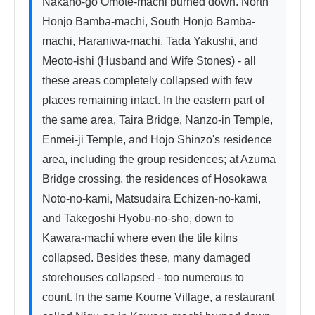
Nakano-go Omote-machi burned down. North 
Honjo Bamba-machi, South Honjo Bamba-
machi, Haraniwa-machi, Tada Yakushi, and 
Meoto-ishi (Husband and Wife Stones) - all 
these areas completely collapsed with few 
places remaining intact. In the eastern part of 
the same area, Taira Bridge, Nanzo-in Temple, 
Enmei-ji Temple, and Hojo Shinzo's residence 
area, including the group residences; at Azuma 
Bridge crossing, the residences of Hosokawa 
Noto-no-kami, Matsudaira Echizen-no-kami, 
and Takegoshi Hyobu-no-sho, down to 
Kawara-machi where even the tile kilns 
collapsed. Besides these, many damaged 
storehouses collapsed - too numerous to 
count. In the same Koume Village, a restaurant 