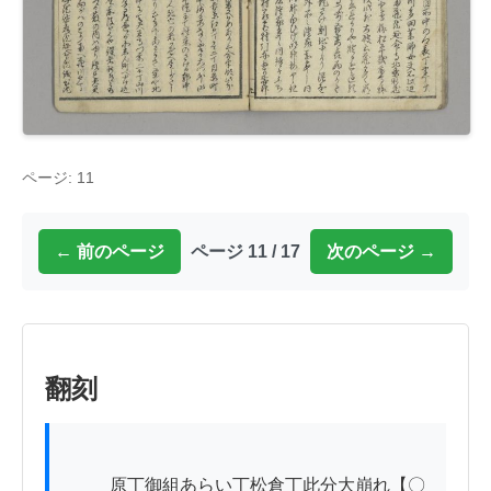
ページ: 11
← 前のページ
ページ 11 / 17
次のページ →
翻刻
          原丁御組あらい丁松倉丁此分大崩れ【〇