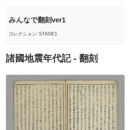
みんなで翻刻ver1
コレクション: STAGE1
諸國地震年代記 - 翻刻