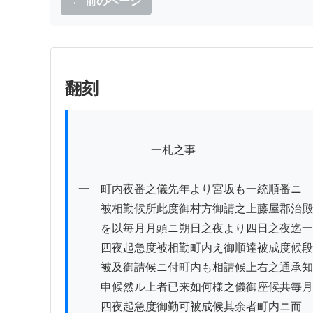
← 前のページ
翻刻
          　　　　一札之事

一　町内夜番之儀先年より宮坂も一統順番ニ

　　被相勤候所此度御村方御請之上藤屋郡治殿

　　を以毎月月頭ニ朔日之夜より四日之夜迄一
　　四夜起急度被相勤町内え御順達被成度候段

　　被及御請候ニ付町内も相請候上右之通承知
　　申候然ル上者已来如何様之儀御座候共毎月

　　四夜起急度御勤可被成候其余者町内ニ而
