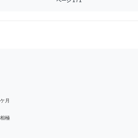
ページ 1 / 1
ケ月

相極
