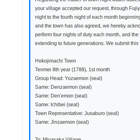
your village accepted our request, through Fujiy
night to the fourth night of each month beginni
and the town has also agreed, we hereby acknowl
perform four nights of duty each month, and the
extending to future generations. We submit this w
Hokojimachi Town

Tenmei 8th year (1788), 1st month

Group Head: Yozaemon (seal)

Same: Denzaemon (seal)  

Same: Den'emon (seal)

Same: Ichibei (seal)

Town Representative: Jusaburo (seal)

Same: Jinzaemon (seal)

To: Miyasaka Village
