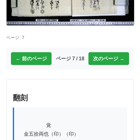
ページ: 7
← 前のページ
ページ 7 / 18
次のページ →
翻刻
          　　　覚

　金五拾両也（印）（印）
