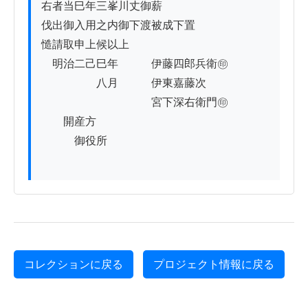
右者当巳年三峯川丈御薪

伐出御入用之内御下渡被成下置

慥請取申上候以上

　明治二己巳年　　　伊藤四郎兵衛㊞

　　　　　八月　　　伊東嘉藤次

　　　　　　　　　　宮下深右衛門㊞

　　開産方

　　　御役所

コレクションに戻る
プロジェクト情報に戻る