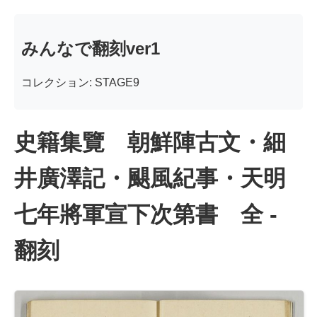
みんなで翻刻ver1
コレクション: STAGE9
史籍集覽 朝鮮陣古文・細
井廣澤記・颶風紀事・天明
七年將軍宣下次第書 全 -
翻刻