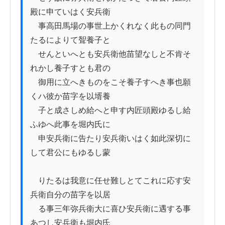
殿に申ていはく安兵衛

　事高田馬場の事世上かくれなく此もの同門
たるによりて聟養子と

　せんといへとも安兵衛他苗望なしと不肯そ
れかし養子すとも君の

　御用に立へきものをこそ養子すへき事也願
くハ彼か苗字を以壻養

　子と成さしめ給へと申す内匠頭殿ゆるし給
ふゆへ此事を堀内氏に

　申安兵衛に告たり安兵衛いはく如此深切に
して君公にもゆるし蒙

　りたるは我意に任せ難しとてこれに応す安
兵衛自分の苗字を以居

　る事三年弥兵衛大に喜ひ安兵衛に遇する事
あつし安兵衛も堀内氏
