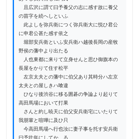
　且広沢に謂て曰予養父の志に感す故に養父
の苗字を続へしといふ

　此よしを弥兵衛につく弥兵衛大に悦ひ君公
に申君公甚た感す依之

　堀部安兵衛といふ安兵衛ハ越後長岡の産牧
野侯の藩中より出たる

　人也東都に来りて立身せんと思ひ御旗本の
長屋をかりて住す松平

　左京太夫との藩中に伯父あり其時分ハ左京
太夫との屋しきハ喰違

　ひなり後渋谷に移る囲碁の争論より起りて
高田馬場において打果

　さんと約し暁天に伯父安兵衛宅にいたりて
我朋輩と喧嘩に及ひ只

　今高田馬場へ行也汝に妻子事を托す安兵衛
曰予壮年にしてかゝる
