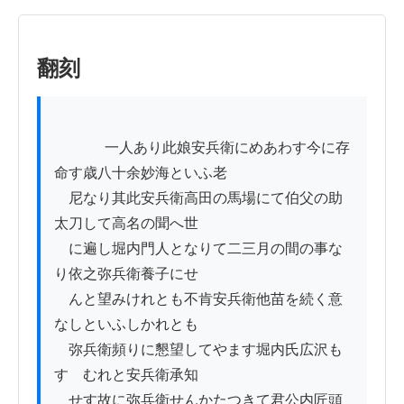
翻刻
          　一人あり此娘安兵衛にめあわす今に存
命す歳八十余妙海といふ老

　尼なり其此安兵衛高田の馬場にて伯父の助
太刀して高名の聞へ世

　に遍し堀内門人となりて二三月の間の事な
り依之弥兵衛養子にせ

　んと望みけれとも不肯安兵衛他苗を続く意
なしといふしかれとも

　弥兵衛頻りに懇望してやます堀内氏広沢も
すゝむれと安兵衛承知

　せす故に弥兵衛せんかたつきて君公内匠頭