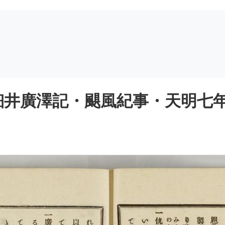
井廣澤記・颶風紀事・天明七年將