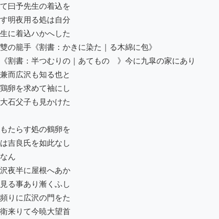
て曰予先生の着込を

す明夜用る処は自分

生に着込ハかへした

雙の籠手《割書：かきに染た｜る木綿に包》

《割書：半つむりの｜あてもの　》今に九皐の家にあり

兼而広沢も知る也と

鶏卵を求めて袖にし

大石父子も見かけた

もたらす処の鶴卵を

は吉良氏を如此なし

なん

沢夜半に屋根へあか

見る事あり漸くふし

頻りに広沢の門をた

衛来りて今暁大望首
