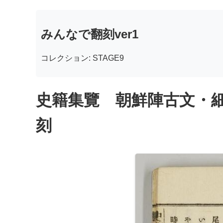
みんなで翻刻ver1
コレクション: STAGE9
史籍集覽 朝鮮陣古文・細
刻