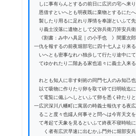
　しに事有らんとするの前日に広沢の宅へ来り
　恩借すといへとも明夜既に棄物とするにたへ
　製したり用るに足れり厚情を奉謝といふて先
　り義士没落に遺物として父弥兵衛刀笄安兵衛
　《割書：み中ハ具足｜の小手也　》間重次郎
一仇を報するの前夜堀部宅に四十七人より来る
　いへとも密事なれハ独歩して行たり途中にて
　てゆかれたり二階ある家也追々に義士入来る
　れとも知人に非す剣術の同門七人のみ知己也
　以て吸物に作りたり卵を取て砕て曰明暁迄に
　て電覧に備ふへしといふて卵を悉く砕たりと
一広沢深川八幡町に寓居の時義士報仇する夜広
　ること度々也嬬人何事そと問へは今宵天文を
　て考起て天象を見るといふて終夜不寝時暁に
　ゝく者有広沢早速に出むかふ門外に堀部安兵