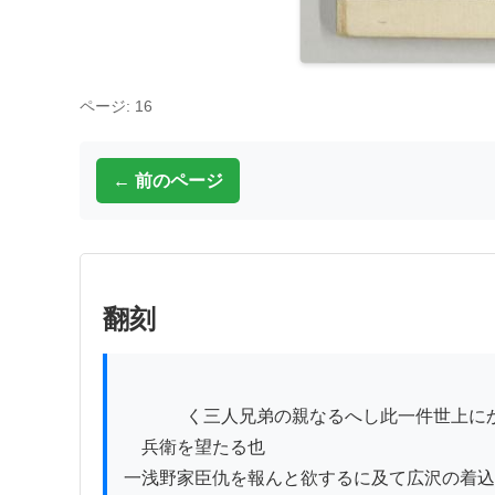
ページ: 16
← 前のページ
翻刻
          　く三人兄弟の親なるへし此一件世上にかくれなし故に弥兵衛も安

　兵衛を望たる也

一浅野家臣仇を報んと欲するに及て広沢の着込