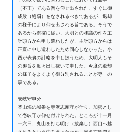
（不正）である旨を仰せ出された。すぐに御
成敗（処罰）をなされるべきであるが、退却
の様子により仰せ出される旨である。そうで
あるから御掟に従い、大明との和議の件を主
計頭方から申し遣わしたが、主計頭方からは
正直に申し遣わしたため同心しなかった。小
西が表裏の計略を申し扱うため、大明人もそ
の趣旨を度々出し抜いて申した。今度の退却
の様子をよくよく御分別されることが専一の
事である。

壱岐守申分

釜山海の城番を寺沢志摩守が仕り、加勢とし
て壱岐守が仰せ付けられた。ところが十一月
十六日、丸山を打ち明け（放棄し）西目へ越
されるという由を承ったため、同名左衛門を