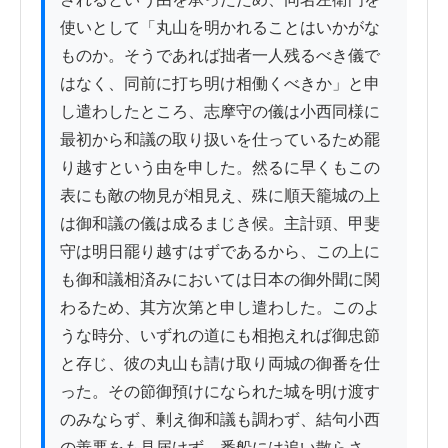
使いとして「丸山を明かれることはいかがな
ものか。そうであれば拙者一人残るべき儀で
はなく、同前に打ち明け相働くべきか」と申
し遣わしたところ、志摩守の儀は小西同様に
最初から和議の取り扱いを仕っているため罷
り越すという由を申した。然るに早くもこの
表にも敵の物見が相見え、殊に順天籠城の上
は御和議の儀は成るまじき候。主計頭、甲斐
守は明日罷り越すはずであるから、この上に
も御和議相済みにおいては日本の御外聞に関
わるため、其方次第と申し遣わした。このよ
うな時分、いずれの道にも相抱えれば御忠節
と存じ、彼の丸山も請け取り両城の御番を仕
った。その節御預けになられた城を明け渡す
のみならず、剰え御和議も調わず、結句小西
の善悪をも見届けず、番船には追い散らさ