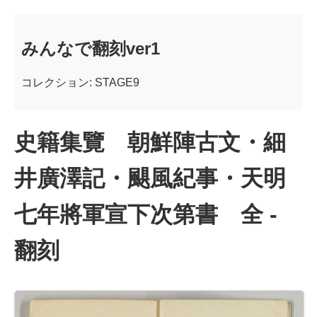
みんなで翻刻ver1
コレクション: STAGE9
史籍集覽 朝鮮陣古文・細
井廣澤記・颶風紀事・天明
七年將軍宣下次第書 全 -
翻刻