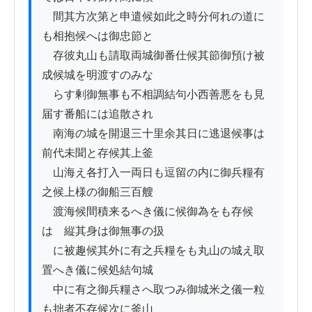
　間其方次第と申遣候如此之時分何れの道に
も相抱候へは御忠節と

　存彼丸山も請取両城御番仕候其節御預け被
成候城を明渡すのみな

　らす剰御無事も不相調結句小西善悪をも見
届す番船には追散され

　南海の城を開退三十里余其日に逃退候事は
前代未聞と存候其上釜

　山海え各打入一両日も逗留の内に御兵糧有
之候上様の御船三百艘

　渡海候間積来るへき儀に候御為をも存候
はゝ縦其身は御無事の扱

　に被趣候其外に有之兵糧をも丸山の城え取
置へき儀に候処結句城

　中に有之御兵糧さへ取つみ御城米之儀一粒
も拙者不存候次に釜山
