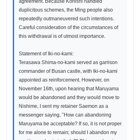
agreement. Because Konishi handled 
duplicitous schemes, the Ming people also 
repeatedly outmaneuvered such intentions. 
Careful consideration of the circumstances of 
this withdrawal is of utmost importance.

Statement of Iki-no-kami:

Terasawa Shima-no-kami served as garrison 
commander of Busan castle, with Iki-no-kami 
appointed as reinforcement. However, on 
November 16th, upon hearing that Maruyama 
would be abandoned and they would move to 
Nishime, I sent my retainer Saemon as a 
messenger saying, "How can abandoning 
Maruyama be acceptable? If so, it is not proper 
for me alone to remain; should I abandon my 