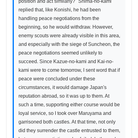
position and act similarly?" Shima-no-kami 
replied that, like Konishi, he had been 
handling peace negotiations from the 
beginning, so he would withdraw. However, 
enemy scouts were already visible in this area, 
and especially with the siege of Suncheon, the 
peace negotiations seemed unlikely to 
succeed. Since Kazue-no-kami and Kai-no-
kami were to come tomorrow, I sent word that if 
peace were concluded under these 
circumstances, it would damage Japan's 
reputation abroad, so it was up to them. At 
such a time, supporting either course would be 
loyal service, so I took over Maruyama and 
garrisoned both castles. At that time, not only 
did they surrender the castle entrusted to them, 