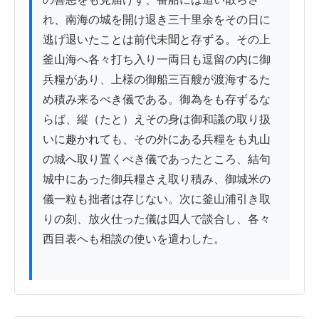
れ、南海の城を開け退き三十里余をその日に
逃げ退いたことは前代未聞と存ずる。その上
釜山海へ各々打ち入り一両日も逗留の内に御
兵糧があり、上様の御船三百艘が渡海するた
め積み来るべき儀である。御為をも存ずるな
らば、縦（たと）えその身は御和議の取り扱
いに趣かれても、その外にある兵糧をも丸山
の城へ取り置くべき儀であったところ、結句
城中にあった御兵糧さえ取り積み、御城米の
儀一粒も拙者は存じない。次に釜山浦引き取
りの刻、放火仕った儀は四人で談合し、各々
西目表へも相談の使いを遣わした。
