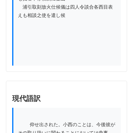
　浦引取刻放火仕候儀は四人令談合各西目表
えも相談之使を遣し候

現代語訳
          仰せ出された。小西のことは、今後彼が
その取り扱いに関わることにおいては曲事