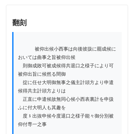
翻刻
          　被仰出候小西事は向後彼扱に罷成候に
おいては曲事之旨被仰出候

　則御成敗可被成候得共退口之様子により可
被仰出旨に候然る間御

　掟に任せ大明御無事之儀主計頭方より申遣
候得共主計頭方よりは

　正直に申遣候故無同心候小西表裏計を申扱
ふに付大明人も其趣を

　度〻出抜申候今度退口之様子能々御分別被
仰付専一之事
