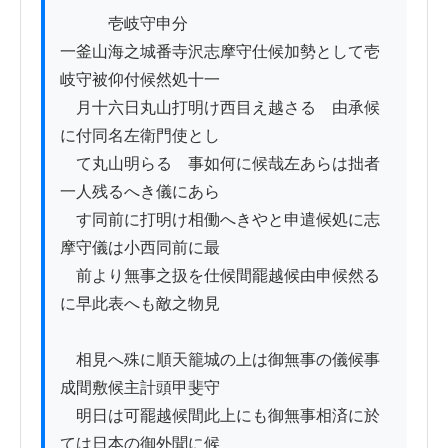
　　　壱岐守申分

一釜山海之城番寺沢志摩守仕候加勢として壱
岐守被仰付候然処十一

　月十六日丸山打明け西目え越さるゝ由承候
に付同名左衛門使とし

　て丸山明らるゝ事如何に候哉左あらは拙者
一人残るへき儀にあら

　す同前に打明け相働へきやと申遣候処に志
摩守儀は小西同前に最

　前より無事之扱を仕候間罷越候由申候然る
に早此表へも敵之物見

　相見へ殊に順天籠城の上は御無事の儀候事
成間敷候主計頭甲斐守

　明日は可罷越候間此上にも御無事相済に於
ては日本の御外聞に候
