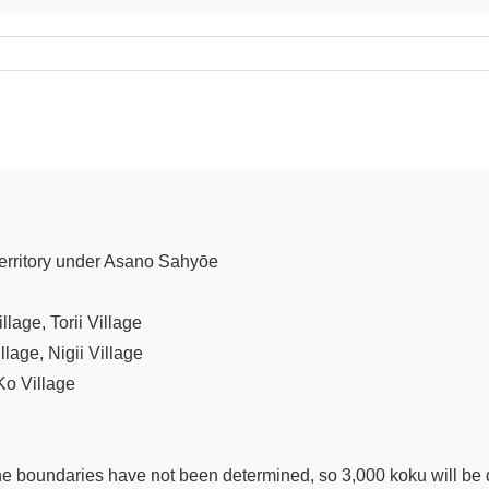
rritory under Asano Sahyōe

age, Torii Village

age, Nigii Village

o Village

 boundaries have not been determined, so 3,000 koku will be de