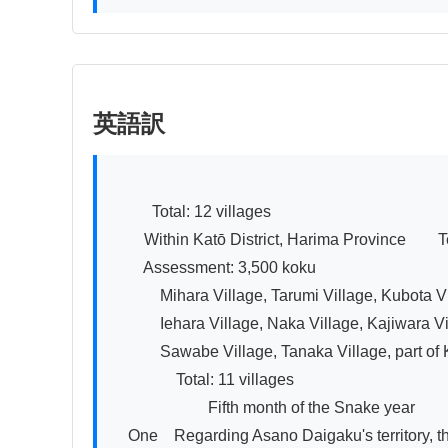
英語訳
          Total: 12 villages

　　Within Katō District, Harima Province　　Te
　　Assessment: 3,500 koku

　　　Mihara Village, Tarumi Village, Kubota Vill
　　　Iehara Village, Naka Village, Kajiwara Vill
　　　Sawabe Village, Tanaka Village, part of K
　　　　Total: 11 villages

　　　　　　Fifth month of the Snake year

　One　Regarding Asano Daigaku's territory, the