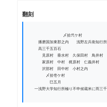
翻刻
          　　　　　　　〆拾弐ケ村

　　　播磨国加東郡之内　　浅野左兵衛知行所

　　　高三千五百石

　　　　見原村　垂水村　久保田村　鳥井村

　　　　家原村　中村　梶原村　仁義井村

　　　　沢部村　田中村　小村之内

　　　　　〆拾壱ケ村

　　　　　　巳五月

　　一浅野大学知行所極り不申候蔵米に而三千