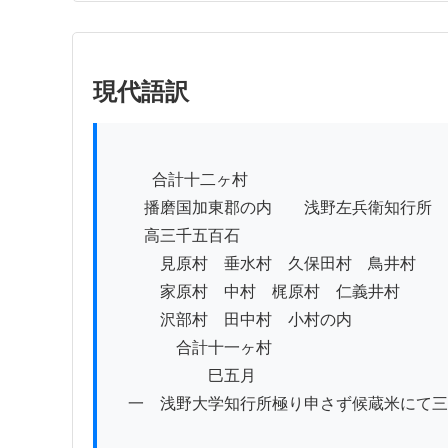
現代語訳
          合計十二ヶ村

　　播磨国加東郡の内　　浅野左兵衛知行所

　　高三千五百石

　　　見原村　垂水村　久保田村　鳥井村

　　　家原村　中村　梶原村　仁義井村

　　　沢部村　田中村　小村の内

　　　　合計十一ヶ村

　　　　　　巳五月

　一　浅野大学知行所極り申さず候蔵米にて三