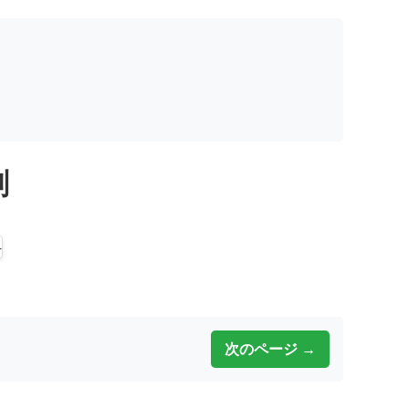
刻
次のページ →