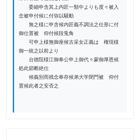
　　委細申含其上内匠一類中よりも度々被入
念被申付候に付弥以騒動

　　無之様に申含候内匠義不調法之仕形に付
御仕置被　仰付候段兎角

　　可申上様無御座候古采女正義は　権現様
御一統之以前より

　　台徳院様江御奉公申上御代々蒙御厚恩候
処此節断絶仕

　　候義別而残念奉存候弟大学閉門被　仰付
置候此者之安否之
