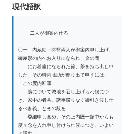
現代語訳
          二人が御案内仕る

〇一　内蔵助・将監両人が御案内申し上げ、
御屋形の内へお入りになられ、金の間

　　にお着座になられた節、茶を持ち出し申
した。その時内蔵助が罷り出て申すには、
「この度内匠頭

　　義について城地を召し上げられ候につ
き、家中の者共、諸事滞りなく御引き渡し仕
るべき義」とその段を

　　委細申し含め、その上内匠一類中からも
度々念を入れ申し付けられ候につき、いよい
よ騒動
