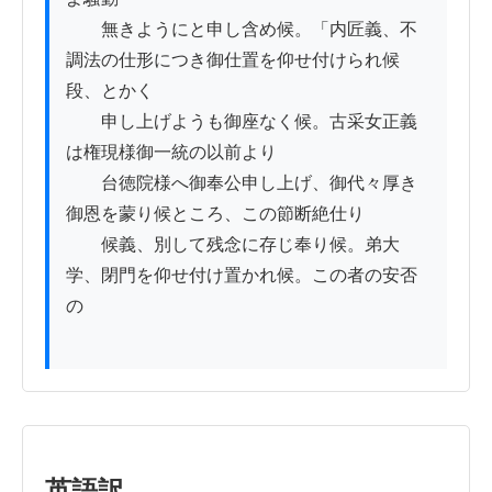
　　無きようにと申し含め候。「内匠義、不
調法の仕形につき御仕置を仰せ付けられ候
段、とかく

　　申し上げようも御座なく候。古采女正義
は権現様御一統の以前より

　　台徳院様へ御奉公申し上げ、御代々厚き
御恩を蒙り候ところ、この節断絶仕り

　　候義、別して残念に存じ奉り候。弟大
学、閉門を仰せ付け置かれ候。この者の安否
の

英語訳