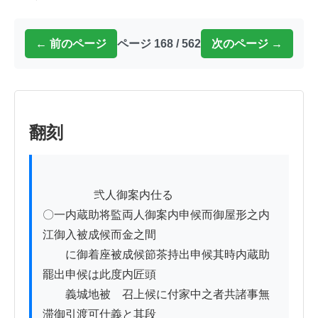
← 前のページ
ページ 168 / 562
次のページ →
翻刻
          　　弐人御案内仕る

〇一内蔵助将監両人御案内申候而御屋形之内
江御入被成候而金之間

　　に御着座被成候節茶持出申候其時内蔵助
罷出申候は此度内匠頭

　　義城地被　召上候に付家中之者共諸事無
滞御引渡可仕義と其段
