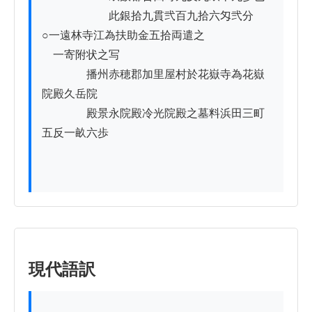
　　　　　　此銀拾九貫弐百九拾六匁弐分

○一遠林寺江為扶助金五拾両遣之

　一寄附状之写

　　　　播州赤穂郡加里屋村於花嶽寺為花嶽
院殿久岳院

　　　　殿景永院殿冷光院殿之墓料浜田三町
五反一畝六歩

現代語訳