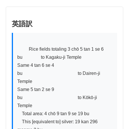
英語訳
          Rice fields totaling 3 chō 5 tan 1 se 6 
bu　　　　to Kagaku-ji Temple

Same 4 tan 6 se 4 
bu　　　　　　　　　　　　to Dairen-ji 
Temple  

Same 5 tan 2 se 9 
bu　　　　　　　　　　　　to Kōkō-ji 
Temple

　Total area: 4 chō 9 tan 9 se 19 bu

　This [equivalent to] silver: 19 kan 296 