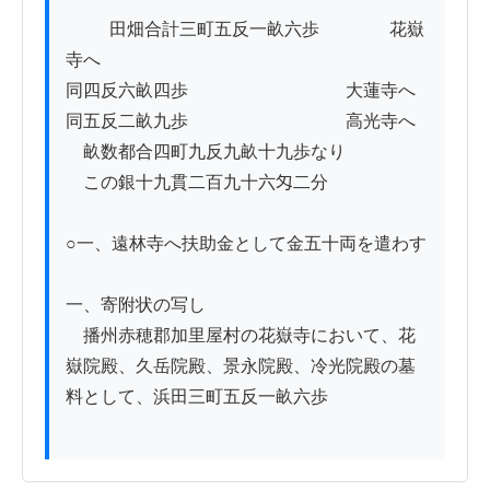
          田畑合計三町五反一畝六歩　　　　花嶽
寺へ

同四反六畝四歩　　　　　　　　　大蓮寺へ

同五反二畝九歩　　　　　　　　　高光寺へ

　畝数都合四町九反九畝十九歩なり

　この銀十九貫二百九十六匁二分

○一、遠林寺へ扶助金として金五十両を遣わす

一、寄附状の写し

　播州赤穂郡加里屋村の花嶽寺において、花
嶽院殿、久岳院殿、景永院殿、冷光院殿の墓
料として、浜田三町五反一畝六歩
