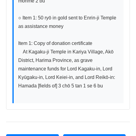
monme 2 bu

○ Item 1: 50 ryō in gold sent to Enrin-ji Temple 
as assistance money

Item 1: Copy of donation certificate

　At Kagaku-ji Temple in Kariya Village, Akō 
District, Harima Province, as grave 
maintenance funds for Lord Kagaku-in, Lord 
Kyūgaku-in, Lord Keiei-in, and Lord Reikō-in: 
Hamada [fields of] 3 chō 5 tan 1 se 6 bu
