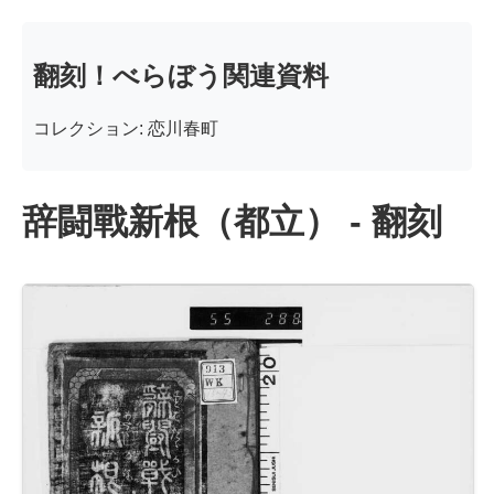
翻刻！べらぼう関連資料
コレクション: 恋川春町
辞闘戰新根（都立） - 翻刻