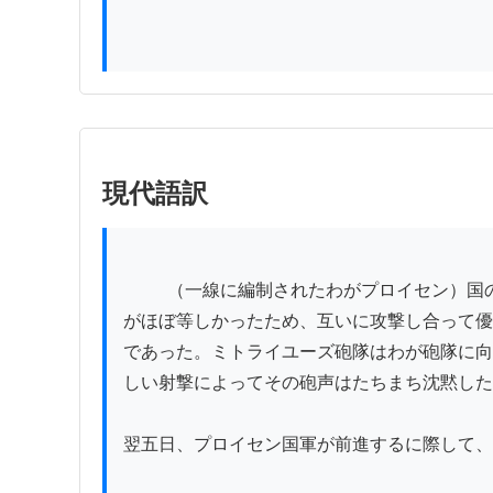
現代語訳
          （一線に編制されたわがプロイセン）国の兵隊は奮戦して、敵兵の側面からの激しい射撃を十分に防御した。フランス国騎兵隊はわが騎兵隊とその数
がほぼ等しかったため、互いに攻撃し合って優
であった。ミトライユーズ砲隊はわが砲隊に向
しい射撃によってその砲声はたちまち沈黙した
翌五日、プロイセン国軍が前進するに際して、