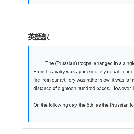
英語訳
          The (Prussian) troops, arranged in a single line of battle, fought valiantly and successfully repelled the fierce flanking fire from the enemy forces. The 
French cavalry was approximately equal in numbe
fire from our artillery was rather slow, it was far
distance of eighteen hundred paces. However, it i
On the following day, the 5th, as the Prussian for