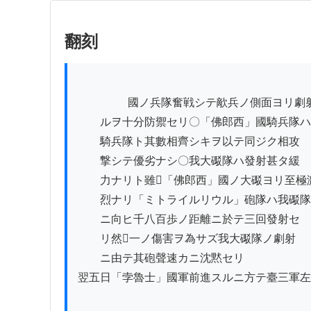
翻刻
          　　國ノ兵隊奮戦シテ歒兵ノ側面ヨリ劇射ス

　　ルヲ十分防禦セリ〇「佛郎西」國騎兵隊ハ
　　騎兵隊ト其數相齊シキヲ以テ同ジク相攻

　　撃シテ優劣ナシ〇我大礟隊ハ發射甚タ緩

　　力ナリト雖𪜈「佛郎西」國ノ大礟ヨリ至極激
　　烈ナリ「ミトライルリウル」砲隊ハ我礟隊

　　ニ向ヒ千八百歩ノ距離ニ於テ三回發射セ

　　リ然𪜈一ノ傷害ヲ為サズ我大礟隊ノ劇射

　　ニ由テ其砲聲速カニ沈黙セリ

翌五日「孛魯士」國軍前進スルニ方テ臺三軍左