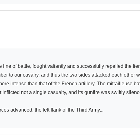
r to our cavalry, and thus the two sides attacked each other wi
 more intense than that of the French artillery. The mitrailleuse batt
nflicted not a single casualty, and its gunfire was swiftly silence
ces advanced, the left flank of the Third Army...
