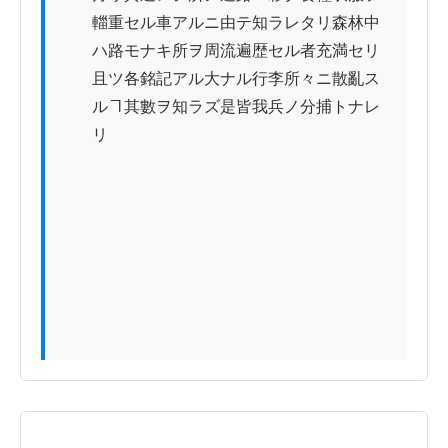
　　輺重セル車アルニ由テ知ラレタリ森林中

　　ハ路モナキ所ヲ周流遍歴セル者充満セリ

　　且ツ各銘記アル大ナル行李所々ニ散亂ス

　　ルヿ其數ヲ知ラズ是皆我兵ノ分捕トナレ

　　リ
