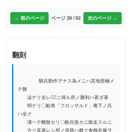
← 前のページ
ページ 38 / 92
次のページ →
翻刻
          　　騎兵動作ヲナス為メニハ其地形極メ
テ難

　　澁ナリ去レ𪜈終ニ得ル所ノ勝利ハ甚ダ著

　　明ナリ〇歒将「フロッサルド」麾下ノ兵
ハ全ク

　　潰ヘテ離散セリ〇歒兵急カニ敗走スルニ

　　方リ其遁レシ所ノ道路ハ夥ク食糧衣服ヲ
