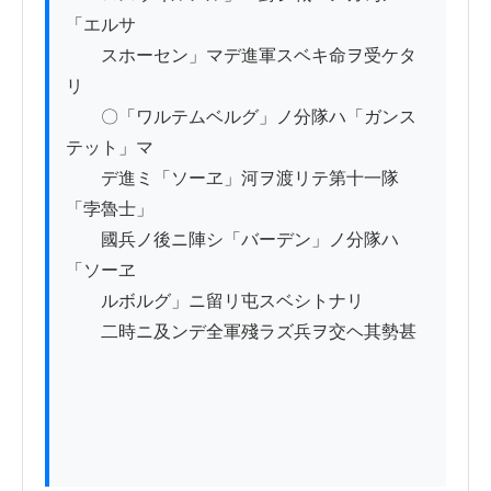
「エルサ

　　スホーセン」マデ進軍スベキ命ヲ受ケタ
リ

　　〇「ワルテムベルグ」ノ分隊ハ「ガンス
テット」マ

　　デ進ミ「ソーヱ」河ヲ渡リテ第十一隊
「孛魯士」

　　國兵ノ後ニ陣シ「バーデン」ノ分隊ハ
「ソーヱ

　　ルボルグ」ニ留リ屯スベシトナリ

　　二時ニ及ンデ全軍殘ラズ兵ヲ交ヘ其勢甚
