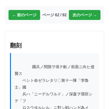
← 前のページ
ページ 62 / 92
次のページ →
翻刻
          　　國兵ノ間隙ヲ填テ歒ノ前面ニ向ヒ侵
襲ス

　　ベシト命ゼラレタリ〇第十一隊「孛魯
士」國

　　兵ハ「ニーデルワルド」ノ深森ヲ環匝シ
テ「フ

　　ロスウヰルレル」ニ對シ戦ハンガ為メ