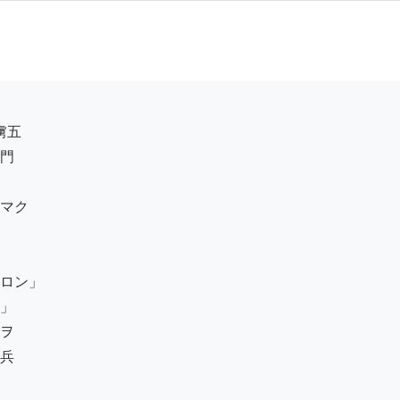
門

マク

ロン」

」

ヲ

兵
