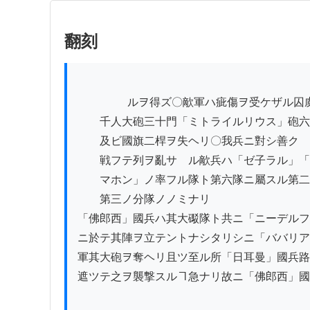
翻刻
          　　ルヲ得ズ〇歒軍ハ疵傷ヲ受ケザル囚虜五

　　千人大砲三十門「ミトライルリウス」砲六
　　及ビ國旗二桿ヲ失ヘリ〇我兵ニ對シ善ク

　　戦フテ列ヲ亂サゞル歒兵ハ「ゼ子ラル」「
　　マホン」ノ率フル隊ト第六隊ニ屬スル第二

　　第三ノ分隊ノノミナリ

「佛郎西」國兵ハ其大礟隊ト共ニ「ニーデルフ
ニ於テ其陣ヲ立テントナシタリシニ「ババリア
軍其大砲ヲ奪ヘリ且ツ至ル所「日耳曼」國兵路
遮ツテ之ヲ襲撃スルヿ急ナリ故ニ「佛郎西」國