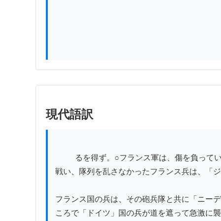
現代語訳
          るを得ず。○フランス軍は、傷を負っていない捕虜五千人、大砲三十門、「ミトライユーズ」砲六門、および国旗二竿を失った。○我が兵に対してよく
戦い、隊列を乱さなかったフランス兵は、「ジ
フランス国の兵は、その砲兵隊と共に「ニーデ
ころで「ドイツ」国の兵が道を遮って急激に襲