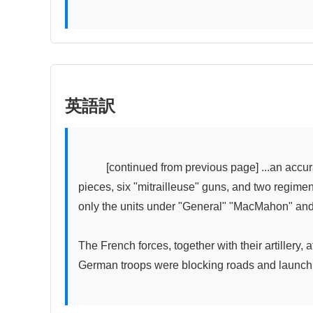
英語訳
          [continued from previous page] ...an accurate count had not yet been made. ○ The French army lost five thousand unwounded prisoners, thirty artillery 
pieces, six "mitrailleuse" guns, and two regimen
only the units under "General" "MacMahon" and 
The French forces, together with their artillery,
German troops were blocking roads and launching