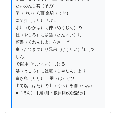
たいめんし其（その）

勢（せい）八百 余騎（よき）

にて打（うた）せける

氷川（ひかは）明神（めうじん）の

社（やしろ）に参詣（さんけい）し

願書（くわんしよ）をさゝげ

奉（たてまつ）り兄弟（けうたい）謹（つゝ
しん）

で禮拝（れいはい）しける

処（ところ）に社壇（しやだん）より

白き鳥（とり）一 羽（は）とび

出て旗（はた）の上（うへ）を翩（へん）
■（ほん）【扁+飛・飜(=翻)の誤記ヵ】
