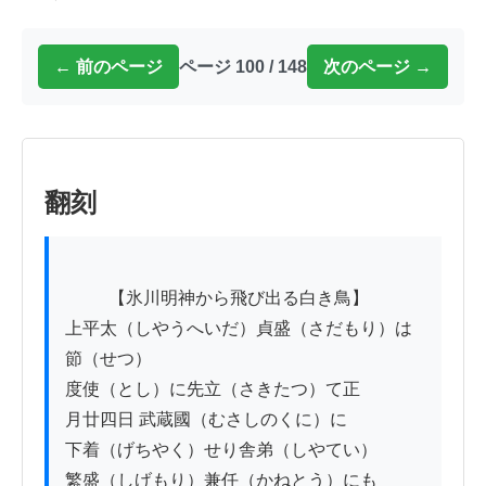
← 前のページ
ページ 100 / 148
次のページ →
翻刻
          【氷川明神から飛び出る白き鳥】

上平太（しやうへいだ）貞盛（さだもり）は
節（せつ）

度使（とし）に先立（さきたつ）て正

月廿四日 武蔵國（むさしのくに）に

下着（げちやく）せり舎弟（しやてい）

繁盛（しげもり）兼任（かねとう）にも
