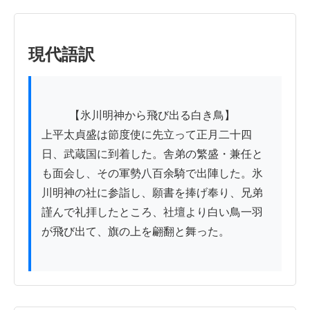
現代語訳
          【氷川明神から飛び出る白き鳥】

上平太貞盛は節度使に先立って正月二十四
日、武蔵国に到着した。舎弟の繁盛・兼任と
も面会し、その軍勢八百余騎で出陣した。氷
川明神の社に参詣し、願書を捧げ奉り、兄弟
謹んで礼拝したところ、社壇より白い鳥一羽
が飛び出て、旗の上を翩翻と舞った。
