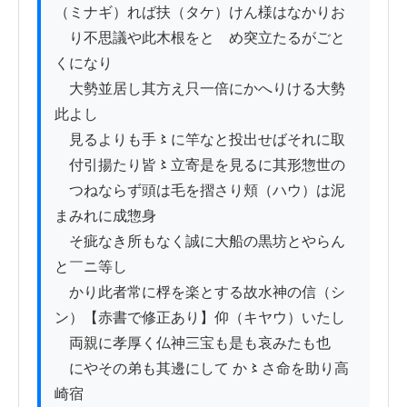
（ミナギ）れば扶（タケ）けん様はなかりお

　り不思議や此木根をとゞめ突立たるがごと
くになり

　大勢並居し其方え只一倍にかへりける大勢
此よし

　見るよりも手〻に竿なと投出せばそれに取

　付引揚たり皆〻立寄是を見るに其形惣世の

　つねならず頭は毛を摺さり頬（ハウ）は泥
まみれに成惣身

　そ疵なき所もなく誠に大船の黒坊とやらん
と￣ニ等し

　かり此者常に桴を楽とする故水神の信（シ
ン）【赤書で修正あり】仰（キヤウ）いたし

　両親に孝厚く仏神三宝も是も哀みたも也

　にやその弟も其邊にして か〻さ命を助り高
崎宿
