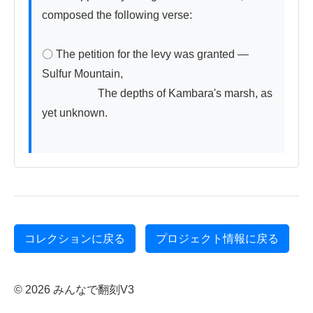
composed the following verse:

〇 The petition for the levy was granted — 
Sulfur Mountain,

　　　　　The depths of Kambara's marsh, as 
yet unknown.

コレクションに戻る
プロジェクト情報に戻る
© 2026 みんなで翻刻V3