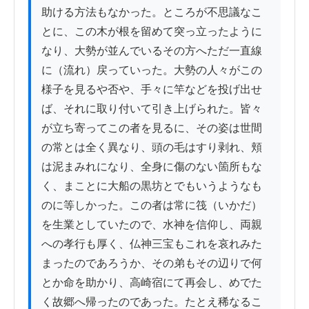
助ける方法もなかった。ところが不思議なこ
とに、この木が根を留めて突っ立ったように
なり、大勢が並んでいるその方へただ一直線
に（流れ）戻っていった。大勢の人々がこの
様子を見るや否や、手々に竿などを投げ出せ
ば、それに取り付いて引き上げられた。皆々
が立ち寄ってこの者を見るに、その姿は世間
の常とは全く異なり、頭の毛はすり剥れ、頬
は泥まみれになり、全身に傷のない箇所もな
く、まことに大船の黒坊とでもいうようなも
のに等しかった。この者は常に筏（いかだ）
を生業としていたので、水神を信仰し、両親
への孝行も厚く、仏神三宝もこれを哀れみた
まったのであろうか、その弟もその辺りで何
とか命を助かり、高崎宿にて再会し、めでた
く故郷へ帰ったのであった。たとえ稀なるこ