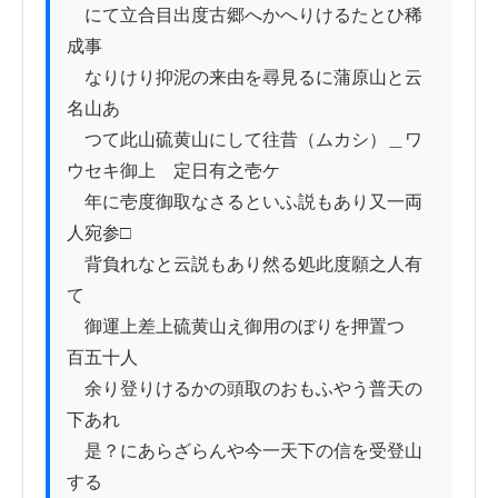
　にて立合目出度古郷へかへりけるたとひ稀
成事

　なりけり抑泥の来由を尋見るに蒲原山と云
名山あ

　つて此山硫黄山にして往昔（ムカシ）＿ワ
ウセキ御上ゟ定日有之壱ケ

　年に壱度御取なさるといふ説もあり又一両
人宛参□

　背負れなと云説もあり然る処此度願之人有
て

　御運上差上硫黄山え御用のぼりを押置つゝ
百五十人

　余り登りけるかの頭取のおもふやう普天の
下あれ

　是？にあらざらんや今一天下の信を受登山
する
