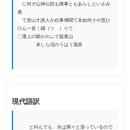
　に何ぞ山神仏陀も障事ともあらしといさみ
勇

　て登山す誰人か此事傳聞て未如何そや思ひ
けん一首｜綴（ツゝ）りて

〇運上の願かのふて硫黄山

　　　　未しら沼のうはう蒲原

現代語訳
          と叫んでも、水は満々と漲っているので