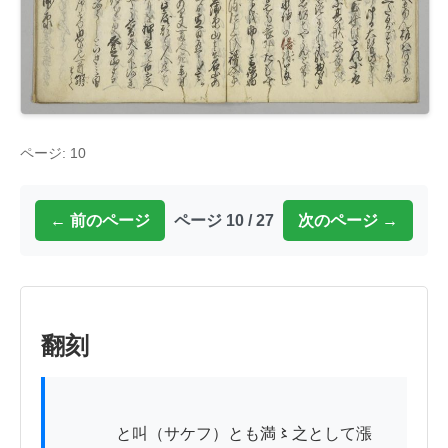
ページ: 10
← 前のページ
ページ 10 / 27
次のページ →
翻刻
          　と叫（サケフ）とも満〻之として漲