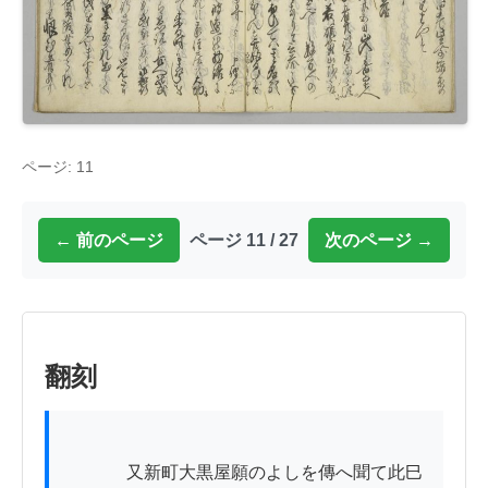
ページ: 11
← 前のページ
ページ 11 / 27
次のページ →
翻刻
          　又新町大黒屋願のよしを傳へ聞て此巳