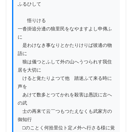
ふるひして

　　悟りける

一沓掛追分邊の狼里民をなやますよし申傳ふ
に

　是わけなき事なりとかたりけりば彼邊の物
語に

　狼は儀つとふして外の山へうつられす我住
居を大切に

　けると覚たりよつて他ゟ踏迷ふて来る時に
声を

　あけて数多とつてかれを殺害は愚説に古へ
の武

　士の再来て云￣つもつたえなくも武家方の
御知行

　□のことく何拾里位ト定メ外へ行さる様に覚