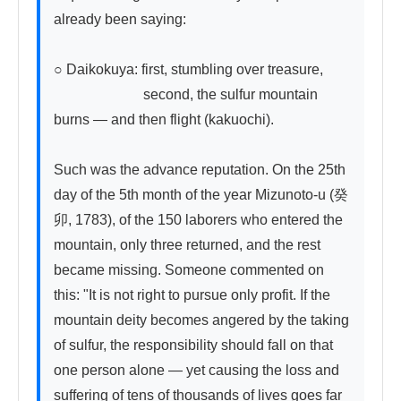
already been saying:

○ Daikokuya: first, stumbling over treasure,

　　　　　　 second, the sulfur mountain 
burns — and then flight (kakuochi).

Such was the advance reputation. On the 25th 
day of the 5th month of the year Mizunoto-u (癸
卯, 1783), of the 150 laborers who entered the 
mountain, only three returned, and the rest 
became missing. Someone commented on 
this: "It is not right to pursue only profit. If the 
mountain deity becomes angered by the taking 
of sulfur, the responsibility should fall on that 
one person alone — yet causing the loss and 
suffering of tens of thousands of lives goes far 