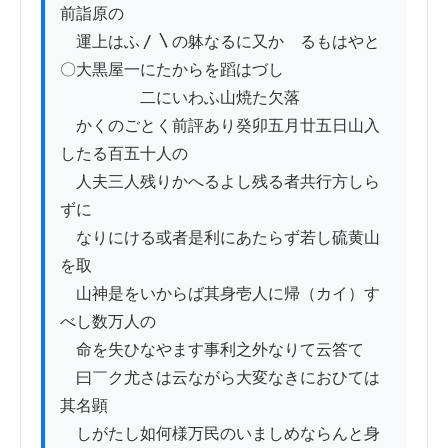
前詣原の

　運上はふ〳〵の躰なるに又かゝるもはやと

〇大黒屋一にたからを蹈はづし

　　　　　二にいわふ山焼た欠落

　かくのごとく前評あり癸卯五月廿五日山入
したる百五十人の

　人夫三人残りかへるよし残る者共行方しら
ずに

　なりにける或者是利にあたらず若し硫黄山
を取

　山神是をいからば其身壱人に帰（カイ）す
べし数万人の

　命を失ひなやます事利之外なりて云答て

　曰￣ク尤さは云ながら大変なきにおひては
其名顕

　しがたし如何様万民のいましめならんと身