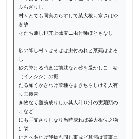
ふらざりし

村々とても同実のらすして菜大根も寒さはや
き故

そたち兼し也其上蕎麦ニ虫付種ほともなし

砂の降し村々はそばは虫付ぬれと菜蕪はよろ
し

砂の降ける時直に前栽なと砂を爰かしこ　猪
（イノシシ）の掘

たる如くかきわけ菜種をまきちらしける人有
り其後青

き物なく難義成りしか其人斗り汁の実麺類の
こなど

にも手支さりしなり当時成れば菜大根位之物
は隣

にさへあれば我物も同し事成ど其節は貰事ニ