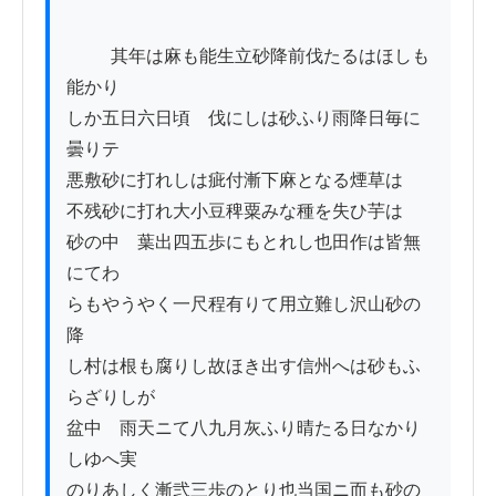
          其年は麻も能生立砂降前伐たるはほしも
能かり

しか五日六日頃ゟ伐にしは砂ふり雨降日毎に
曇りテ

悪敷砂に打れしは疵付漸下麻となる煙草は

不残砂に打れ大小豆稗粟みな種を失ひ芋は

砂の中ゟ葉出四五歩にもとれし也田作は皆無
にてわ

らもやうやく一尺程有りて用立難し沢山砂の
降

し村は根も腐りし故ほき出す信州へは砂もふ
らざりしが

盆中ゟ雨天ニて八九月灰ふり晴たる日なかり
しゆへ実

のりあしく漸弐三歩のとり也当国ニ而も砂の