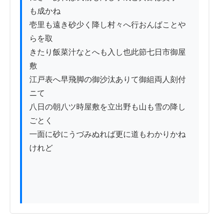
も成かね

壱里も遠き砂少く降し村々へ行おんばことや
らを取

きたり飯菜汁なとへも入し也此節七日市御屋
敷ゟ

江戸表へ早飛脚の御沙汰ありて御組両人刻付
ニて

八日の朝八ツ時屋敷を立出野も山も雪の降し
ごとく

一面に砂にうづみぬれば更に道もわかりかね
けれど
