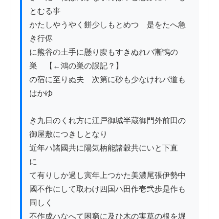
とむる事

かたしやうやく餅少しもとめつゝ是をたへ急
き行侭

に熊谷の土手に懸り腹もすきぬれバ漸鴨の
巣　【←鴻の巣の誤記？】

の宿に至りぬ夫ゟ次第に砂も少なけれバ道も
はかゆ

き九日のくれ方に江戸御城半蔵御門外前田の

御屋敷につきしとなり

近年ハ諸國共に陽気柄能諸穀共にいと下直
に　

て有りしか過し寅年上つかた美濃尾張伊勢中

國不作にして取わけ四国ハ田作壱弐歩是作も
同しく

不作成ハなへて困窮に及ひ木の実草の根を堀
