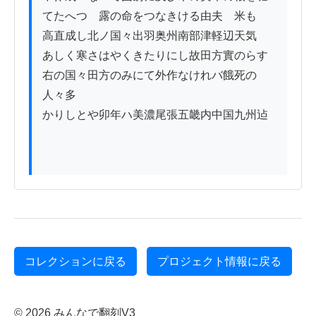
てたへつゝ露の命をつなきける由夫ゟ米も

高直成し北ノ国々出羽奥州南部津軽辺天気

あしく寒さはやくきたりにし故田方實のらす

右の国々田方のみにて外作なけれバ餓死の
人々多

かりしとや卯年ハ美濃尾張五畿内中国九州迠

コレクションに戻る
プロジェクト情報に戻る
© 2026 みんなで翻刻V3