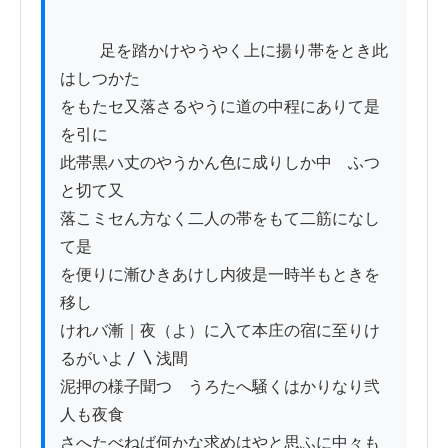
          足を踏かけやうやく上に揚り帯をとき此
はしつかた

をもたセ又落さるやうに道の中程にありて是
を引に

此帯黒ハ丈のやうかん色に成りしか中ゟふつ
と切て又

落こミセん方なく二人の帯をもて二筋になし
て是

を便りに漸ひきあけし内彼是一時半もときを
移し

けれバ漸｜夜（よ）に入て本庄の宿に至りけ
るがいよ〳〵浅間

泥押の様子聞つゝうろたへ騒くはかりなり弐
人も夜食

さへたべねば何かな求めはやと思ふに中々も