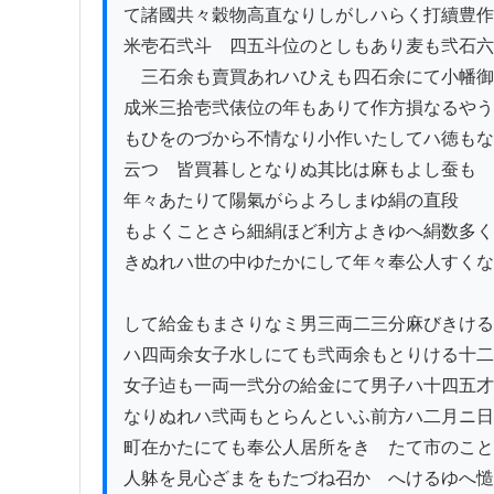
て諸國共々穀物高直なりしがしハらく打續豊作
米壱石弐斗ゟ四五斗位のとしもあり麦も弐石六
ゟ三石余も賣買あれハひえも四石余にて小幡御

成米三拾壱弐俵位の年もありて作方損なるやう
もひをのづから不情なり小作いたしてハ徳もな
云つゝ皆買暮しとなりぬ其比は麻もよし蚕も

年々あたりて陽氣がらよろしまゆ絹の直段

もよくことさら細絹ほど利方よきゆへ絹数多く
きぬれハ世の中ゆたかにして年々奉公人すくな
して給金もまさりなミ男三両二三分麻びきける
ハ四両余女子水しにても弐両余もとりける十二
女子迠も一両一弐分の給金にて男子ハ十四五才
なりぬれハ弐両もとらんといふ前方ハ二月ニ日
町在かたにても奉公人居所をきゝたて市のこと
人躰を見心ざまをもたづね召かゝへけるゆへ慥