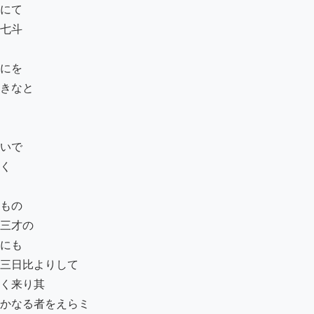
にて

七斗

にを

きなと

いで

く

もの

三才の

にも

三日比よりして

く来り其

かなる者をえらミ
