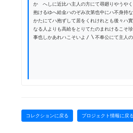
かゝへしに近比ハ主人の方にて尋廻りやうやく
抱けるゆへ給金ハのぞみ次第也中にハ不身持な
かたにてハ抱ずして居をくれけれとも後々ハ實
なる人よりも高給をとりてたのまれけるこそ珍
事也しかあれハこそいよ〳〵不奉公にて主人の
コレクションに戻る
プロジェクト情報に戻