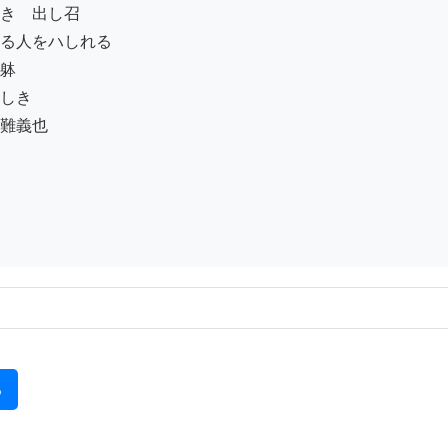
きゝ出し召

る人をハしれる

躰

しき

難義也

る