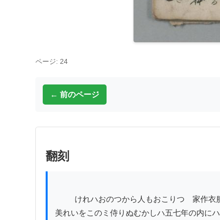
ページ: 24
← 前のページ
翻刻
          けれハおのつから人もおこりつゝ家作衣服にいたる迠

美れいをこのミ侍りぬむかしハ五七年の内にハ