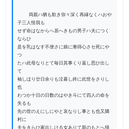
          両親ハ猶も歎き弥々深く再縁なくハおや
子三人怪我も

せず命はなからへ居へきもの男子ハ夫につく
ならひ

是を乳はなす不便さに娘に漸得心さセ死にや
つ

たハ此母なりとて毎日其事くり返し思ひ出し
て

袖しほり廿日余りも泣暮し終に此世をさりし
也

わつか十日の日数のはやき斗にて四人の命を
失るも

先の世のえにしにやと哀なりし事とも也又隣
村に

夫をきらひ家出しける女ありて親のもとへ帰