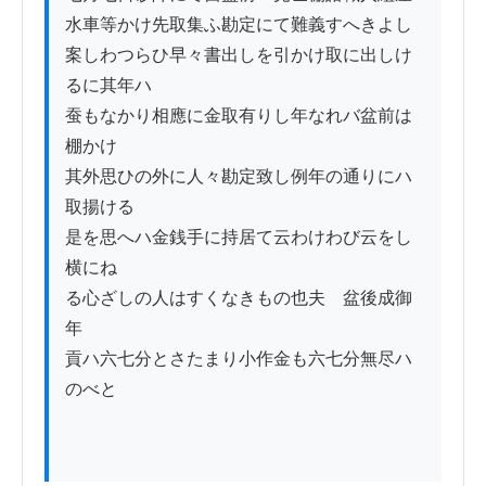
水車等かけ先取集ふ勘定にて難義すへきよし

案しわつらひ早々書出しを引かけ取に出しけ
るに其年ハ

蚕もなかり相應に金取有りし年なれバ盆前は
棚かけ

其外思ひの外に人々勘定致し例年の通りにハ
取揚ける

是を思へハ金銭手に持居て云わけわび云をし
横にね

る心ざしの人はすくなきもの也夫ゟ盆後成御
年

貢ハ六七分とさたまり小作金も六七分無尽ハ
のべと
