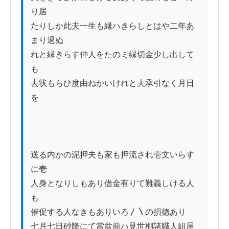
り居

たりしか此夫一生も縁ハきらしとはや二年あ
まり過ぬ

れと縁きらす仲人をたのミ縁切金少し出して
も

去状もらひ度由ねかいけれと夫承引なく月日
を　　

送る内かの泥押夫も家も押流され壱文いらす
に壱

人身となりしもあり借金有りて難義しける人
も

催促する人なきもありいろ〳〵の損徳あり

七月七日砂降にて當盆前ハ見世棚諸職人組屋
