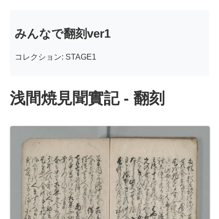
みんなで翻刻ver1
コレクション: STAGE1
浅間焼見聞實記 - 翻刻