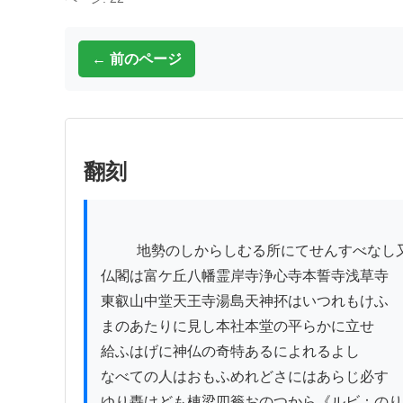
← 前のページ
翻刻
          地勢のしからしむる所にてせんすべなし又神社

仏閣は富ケ丘八幡霊岸寺浄心寺本誓寺浅草寺

東叡山中堂天王寺湯島天神抔はいつれもけふ

まのあたりに見し本社本堂の平らかに立せ

給ふはげに神仏の奇特あるによれるよし

なべての人はおもふめれどさにはあらじ必す

ゆり轟けども棟梁四簷おのつから《ルビ：のり