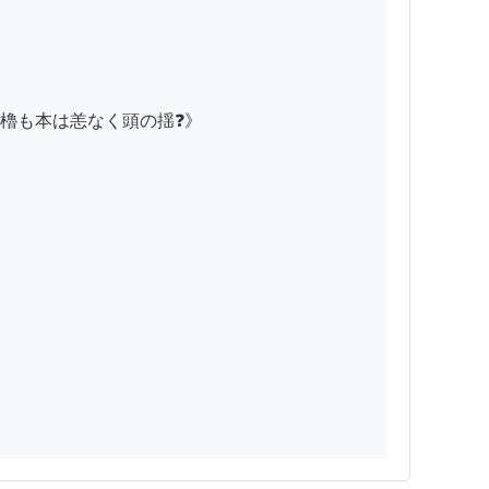
も本は恙なく頭の揺❓》
