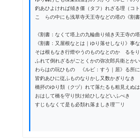
釣あひよければ傾き僵（タフ）れざる理（コト
こゝらの中にも浅草寺天王寺などの塔の《割書
《割書：なくて塔上の九輪曲り傾き天王寺の塔
《割書：又屋根なとは｜ゆり落せしなり》事な
そは根もなき行燈やうのものなとのかゝるをり
ふれて倒れざるがごとくかの弥次郎兵衛とかい
わらはの玩ひものゝ《ルビ：すう｜居》る所に
皆釣あひに従ふものなりかし又数かぎりなき

橋抔のゆり頽（クヅ）れて落たるも粗見えぬは
おはして橋を守り扶け給ひしなどいふべき

すじもなくて是も必頽れ落ましき理￣リ
