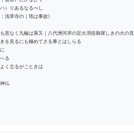
ハ）りあるなるべし

：浅草寺の｜塔は事故》

も恙なく九輪は落又｜八代洲河岸の定火消役御屋しきの火の見櫓
きを見るにも極めてさる事とはしらる

に

へる

よく立るがごときは

神仏
