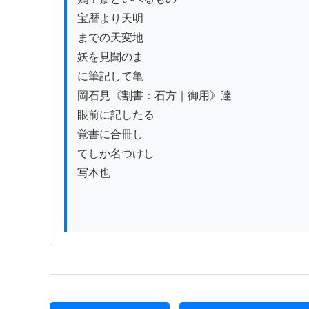
宝暦より天明

までの天変地

妖を見聞のまゝ

に筆記して亀

岡石見《割書：石方｜御用》達

眼前に記したる

覚書に合冊し

てしか名つけし

写本也
