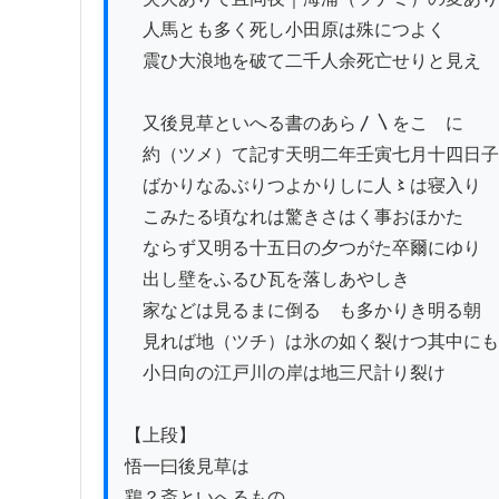
　人馬とも多く死し小田原は殊につよく

　震ひ大浪地を破て二千人余死亡せりと見え

　又後見草といへる書のあら〳〵をこゝに

　約（ツメ）て記す天明二年壬寅七月十四日子
　ばかりなゐぶりつよかりしに人〻は寝入り

　こみたる頃なれは驚きさはく事おほかた

　ならず又明る十五日の夕つがた卒爾にゆり

　出し壁をふるひ瓦を落しあやしき

　家などは見るまに倒るゝも多かりき明る朝

　見れば地（ツチ）は氷の如く裂けつ其中にも

　小日向の江戸川の岸は地三尺計り裂け

【上段】

悟一曰後見草は

鶏？斎といへるもの
