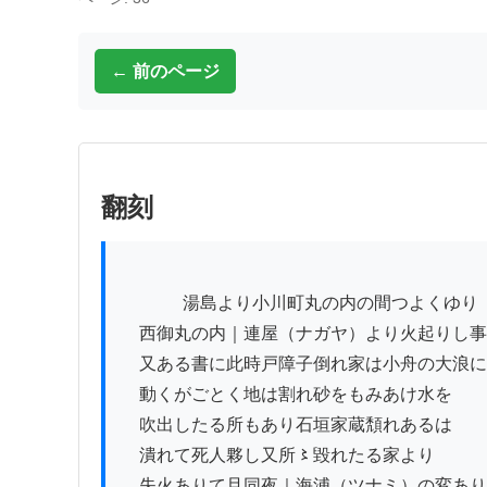
← 前のページ
翻刻
          　湯島より小川町丸の内の間つよくゆり

　西御丸の内｜連屋（ナガヤ）より火起りし事
　又ある書に此時戸障子倒れ家は小舟の大浪に

　動くがごとく地は割れ砂をもみあけ水を

　吹出したる所もあり石垣家蔵頽れあるは

　潰れて死人夥し又所〻毀れたる家より

　失火ありて且同夜｜海浦（ツナミ）の変あり