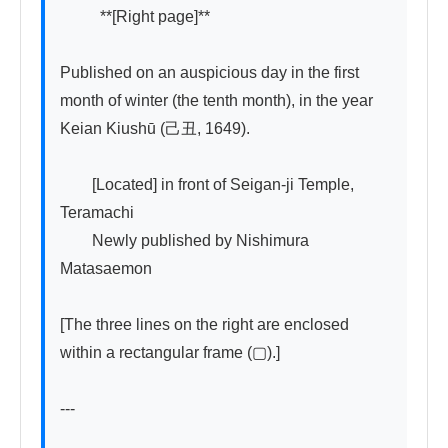
          **[Right page]**

Published on an auspicious day in the first 
month of winter (the tenth month), in the year 
Keian Kiushū (己丑, 1649).

　　[Located] in front of Seigan-ji Temple, 
Teramachi

　　Newly published by Nishimura 
Matasaemon

[The three lines on the right are enclosed 
within a rectangular frame (▢).]

---
