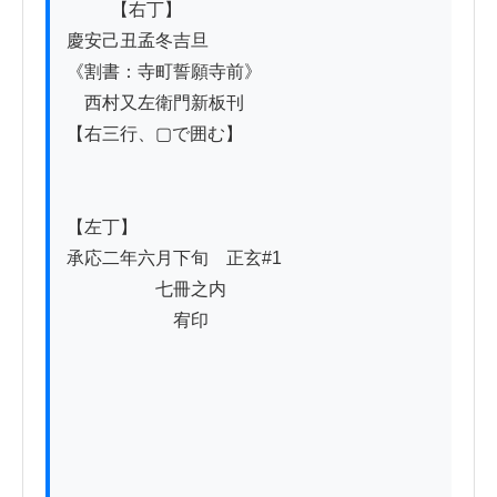
          【右丁】

慶安己丑孟冬吉旦

《割書：寺町誓願寺前》

　西村又左衛門新板刊

【右三行、▢で囲む】

【左丁】

承応二年六月下旬　正玄#1

　　　　　七冊之内

　　　　　　宥印
