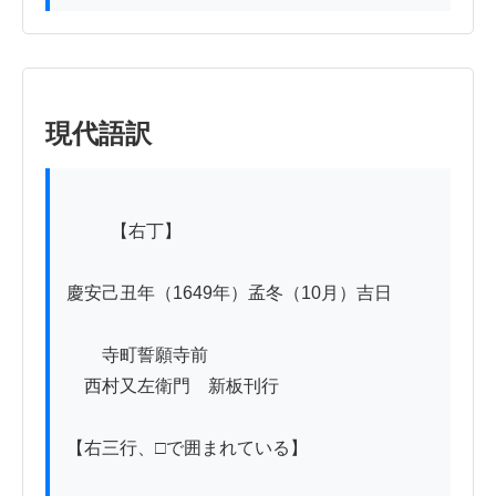
現代語訳
          【右丁】

慶安己丑年（1649年）孟冬（10月）吉日

　　寺町誓願寺前

　西村又左衛門　新板刊行

【右三行、□で囲まれている】
