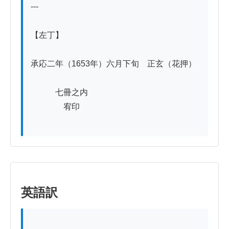
---

【左丁】

承応二年（1653年）六月下旬　正玄（花押）

　　　七冊之内

　　　　宥印

英語訳