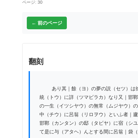
ページ: 30
← 前のページ
翻刻
          　あり其｜餘（ヨ）の夢の説（セツ）は徐春甫（ジヨシユンホ）が古今医（ココンイ）

　統（トウ）に詳（ツマビラカ）なり又｜邯鄲
　の一生（イツシヤウ）の無常（ムジヤウ）の
　中（チウ）に呂翁（リロヲウ）といふ者｜廬
　邯鄲（カンタン）の邸（タビヤ）に宿（シユ
　て是に与（アタヘ）んとする間に呂翁｜袋（