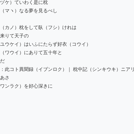
ヅケ）ていわく是に枕

（マヽ）なる夢を見るべし

（カノ）枕をして臥（フシ）けれは

来りて天子の

ユウケイ）はいふにたらず好衣（コウイ）

（ワウイ）にありて五十年と

だ

：此コト異聞録（イブンロク）｜ 枕中記（シンキウキ）ニアリ
あさ

ワンラク）を好心深きに
