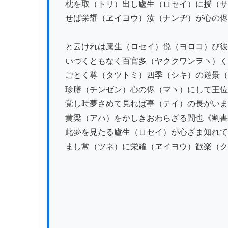
　枕を取（トリ）出し廬生（ロセイ）に授（サ
　せば栄耀（ヱイヨウ）汝（ナンヂ）が心の侭
　と云けれは廬生（ロセイ）悦（ヨロコ）び彼
　いづくともなく百官多（ヤククワンヲヽ）く
　ごとく尊（タツトミ）四季（シキ）の遊景（
　珍膳（チンゼン）心の侭（マヽ）にして王位
　覚し時夢さめて見れば亭（テイ）の長がいま
　黄梁（アハ）をかしきおわらざる間也《割書
　此夢を見たる廬生（ロセイ）が心ざま知れて
　まし常（ツネ）に栄耀（ヱイヨウ）歓楽（ク