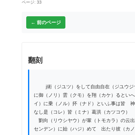
ページ: 33
← 前のページ
翻刻
          j術（ジユツ）をして自由自在（ジユウジザイ）の行跡（フルマイ）をなすぞや　答云｜仙（セン）人といふはある事にして又なき　物也｜風（カセ）
に御（ノリ）雲（クモ）を翔（カケ）るといへ
イ）に乗（ノル）抔（ナド）といふ事は皆　神
なし是（コレ）皆（ミナ）葛洪（カツコウ）

　劉向（リウシヤウ）が輩（トモカラ）の云出
センデン）に始（ハジ）めて　出たり彼（カノ