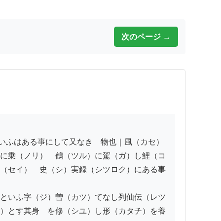
次のページ →
に乗（ノリ）　鶴（ツル）に駕（ガ）し鯉（コ
（セイ）　史（シ）実録（シツロク）にある事
といふ字（ジ）曽（カツ）てなし列仙伝（レツ
）とす其身　を修（シユ）し形（カタチ）を養