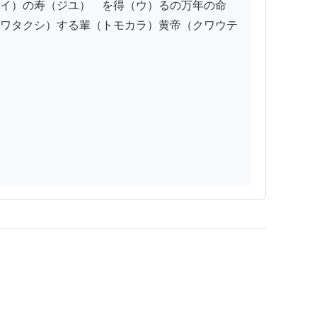
イ）の寿（ジユ）　を得（ウ）るの万年の命
ワタクシ）する輩（トモカラ）黄帝（クワウテ