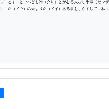
ソ）とす　といへども誰（タレ）とがむる人なし千歳（センザ
）　命（メウ）の天より命（メイ）ある事をしらすして　私（
る