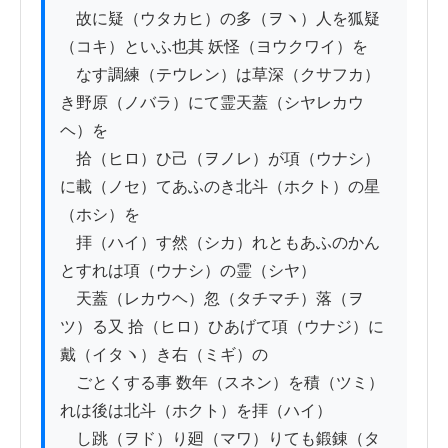
　故に疑（ウタカヒ）の多（ヲヽ）人を狐疑
（コキ）といふ也其 妖怪（ヨウクワイ）を

　なす調練（テウレン）は草深（クサフカ）
き野原（ノバラ）にて霊天蓋（シヤレカウ
ヘ）を

　拾（ヒロ）ひ己（ヲノレ）が項（ウナシ）
に載（ノセ）てあふのき北斗（ホクト）の星
（ホシ）を

　拝（ハイ）す然（シカ）れともあふのかん
とすれは項（ウナシ）の霊（シヤ）

　天蓋（レカウヘ）忽（タチマチ）落（ヲ
ツ）る又 拾（ヒロ）ひあげて項（ウナジ）に
戴（イタヽ）き右（ミギ）の

　ごとくする事 数年（スネン）を積（ツミ）
れは後は北斗（ホクト）を拝（ハイ）

　し跳（ヲド）り廻（マワ）りても鍛錬（タ