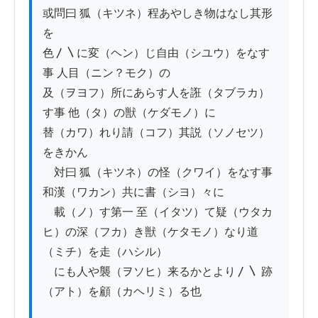
或問曰 狐（キツネ）程あやしき物はなし其形
を

色〳〵に変（ヘン）じ自由（シユウ）をなす
事 人目（ニン？モク）の

及（ヲヨフ）所にあらす人を誑（タブラカ）
す事 他（タ）の獣（ケダモノ）に

替（カワ）れり請（コフ）其説（ソノセツ）
をきかん

　対曰 狐（キツネ）の怪（クワイ）をなす事 
和漢（ワカン）共に書（シヨ）々に

　載（ノ）す第一 至（イタツ）て疑（ウタカ
ヒ）の深（フカ）き獣（ケタモノ）なり道
（ミチ）を走（ハシル）

　にも人や襲（ヲソヒ）来るかとより〳〵 跡
（アト）を顧（カヘリミ）る也
