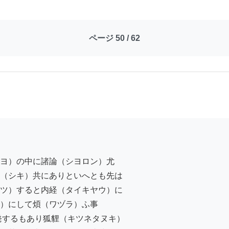
ページ 50 / 62
ヨ）の中に諸論（シヨロン）尤

（シキ）共にありといへとも先は

ツ）すると内経（タイキヤウ）に

）にして煩（ワヅラ）ふ事

するもあり狐貍（キツネタヌキ）
