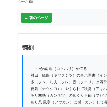
ページ: 50
← 前のページ
翻刻
          いか成 理（コトハリ）か侍る

　対曰｜瘧疾（ギヤクシツ）の事ハ医書（イシ
　多（ヲヽ）し夫（ソレ）瘧（ヲコリ）は四季
　夏暑（ナツシヨ）にやふられて秋発（アキハ
　あり寒熱（カンネツ）のめくり不節（フセツ
　あり又 風寒（フウカン）に感（カン）して発