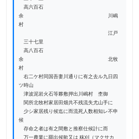
　高六百石
余　　　　　　　　　　　　　　　　　川嶋
村

　　　　　　　　　　　　　　　　　　江戸
ゟ三十七里

　高八百石
余　　　　　　　　　　　　　　　　　北牧
村

　右二ケ村同国吾妻川通りに有之去ル九日四
ツ時山

　津波泥岩火石等夥敷押出川嶋村ゟ杢御

　関所北牧村家居田畑共不残流失尤山手に

　少シ家居残り候迄に而流死人数相知レ不申
候

　存命之者は有之間敷と推察仕候計に而

　万一農業に罷出候歟又は 秣刈（マクサカ