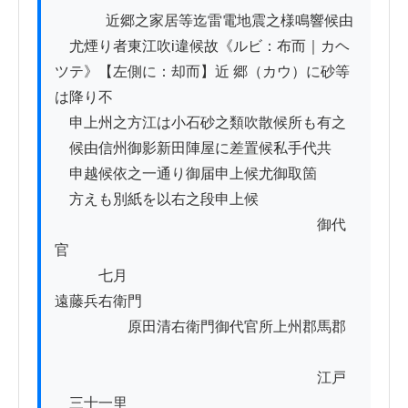
          　近郷之家居等迄雷電地震之様鳴響候由

　尤煙り者東江吹i違候故《ルビ：布而｜カヘ
ツテ》【左側に：却而】近 郷（カウ）に砂等
は降り不　　

　申上州之方江は小石砂之類吹散候所も有之

　候由信州御影新田陣屋に差置候私手代共

　申越候依之一通り御届申上候尤御取箇

　方えも別紙を以右之段申上候

　　　　　　　　　　　　　　　　　　御代
官

　　　七月　　　　　　　　　　　　　　　
遠藤兵右衛門

　　　　　原田清右衛門御代官所上州郡馬郡

　　　　　　　　　　　　　　　　　　江戸
ゟ三十一里
