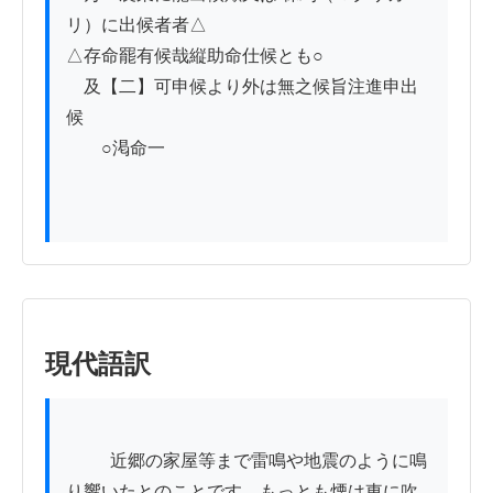
リ）に出候者者△

△存命罷有候哉縦助命仕候とも○

　及【二】可申候より外は無之候旨注進申出
候

　　○渇命一

現代語訳
          近郷の家屋等まで雷鳴や地震のように鳴
り響いたとのことです。もっとも煙は東に吹