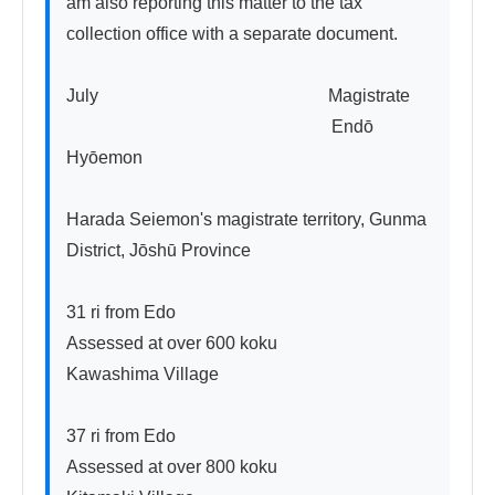
am also reporting this matter to the tax 
collection office with a separate document.

July　　　　　　　　　　　　　Magistrate

　　　　　　　　　　　　　　　Endō 
Hyōemon

Harada Seiemon's magistrate territory, Gunma 
District, Jōshū Province

31 ri from Edo

Assessed at over 600 koku　　　　　
Kawashima Village

37 ri from Edo

Assessed at over 800 koku　　　　　