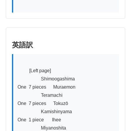
英語訳
          [Left page]

                    Shimoogashima

One  7 pieces      Muraemon

                    Teramachi

One  7 pieces      Tokuzō

                    Kamishinyama

One  1 piece       Ihee

                    Miyanoshita
