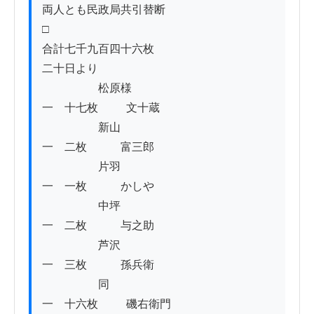
両人とも民政局共引替断

□

合計七千九百四十六枚

二十日より

                    松原様

一　十七枚          文十蔵

                    新山

一　二枚            富三郎

                    片羽

一　一枚            かしや

                    中坪

一　二枚            与之助

                    芦沢

一　三枚            孫兵衛

                    同

一　十六枚          磯右衛門
