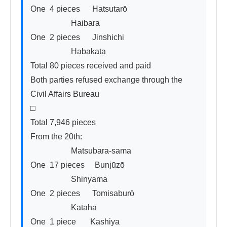
One  4 pieces      Hatsutarō

                    Haibara

One  2 pieces      Jinshichi

                    Habakata

Total 80 pieces received and paid

Both parties refused exchange through the 
Civil Affairs Bureau

□

Total 7,946 pieces

From the 20th:

                    Matsubara-sama

One  17 pieces     Bunjūzō

                    Shinyama

One  2 pieces      Tomisaburō

                    Kataha

One  1 piece       Kashiya
