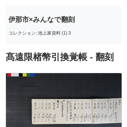
伊那市×みんなで翻刻
コレクション: 池上家資料 (1) 3
髙遠限楮幣引換覚帳 - 翻刻