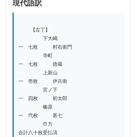
現代語訳
          【左丁】

                    下大嶋

一　七枚            村右衛門

                    寺町

一　七枚            徳蔵

                    上新山

一　壱枚            伊兵衛

                    宮ノ下

一　四枚            初太郎

                    榛原

一　弐枚            甚七

                    巾方

合計八十枚受払済
