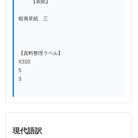
          【表紙】

蝦夷草紙　三

【資料整理ラベル】

X310

5

3

現代語訳