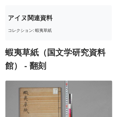
アイヌ関連資料
コレクション: 蝦夷草紙
蝦夷草紙（国文学研究資料
館） - 翻刻