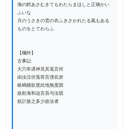
海の鰐あさむきてもわたらまほしと正矯かい
ふいな

月のうさきの雲の衣ふきさかれたる風もある

ものをとてわらふ　

【欄外】

古事記

大穴牟遅神見其菟言何

由汝泣伏菟答言僕在淤

岐嶋雖欲度此地無度因

故欺海和迩言吾与汝競

欲計族之多少故汝者
