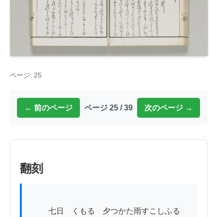
ページ: 25
← 前のページ
ページ 25 / 39
次のページ →
翻刻
          七日　くもる　夕つかた雨すこしふる
