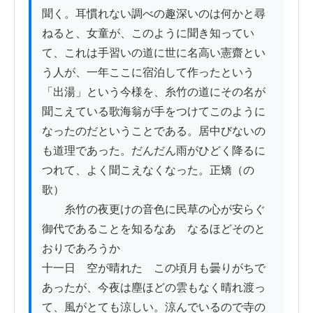
聞く。耳慣れない調べの趣深いのは何かと尋
ねると、女童が、このように聞き知ってい
て、これは手習いの道に世に名高い憲齋とい
う人が、一年ここに宿泊して作ったという
「出湯」という今様を、糸竹の道にその名が
聞こえている歌海翁が手をつけてこのように
なったのだということである。居中びないの
も道理であった。だんだん雨がひどく降るに
つれて、よく聞こえなくなった。正矯（の
歌）

　　糸竹の夜更けの音色に民草の心が安らぐ

御代であることを知るなあ　なるほどそのと
おりであろうか

十一日　空が晴れた　この頃月も曇りがちで
あったが、今夜は塵ほどの雲もなく晴れ渡っ
て、風がとても涼しい。涼んでいるので寺の