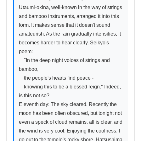
Utaumi-okina, well-known in the way of strings 
and bamboo instruments, arranged it into this 
form. It makes sense that it doesn't sound 
amateurish. As the rain gradually intensifies, it 
becomes harder to hear clearly. Seikyo's 
poem:

    "In the deep night voices of strings and 
bamboo,

    the people's hearts find peace -

    knowing this to be a blessed reign." Indeed, 
is this not so?

Eleventh day: The sky cleared. Recently the 
moon has been often obscured, but tonight not 
even a speck of cloud remains, all is clear, and 
the wind is very cool. Enjoying the coolness, I 
go out to the temple's rocky shore. Hatsushima 