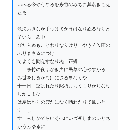
いへる今やうなるを糸竹のみちに其名きこえ
たる

歌海おきなか手つけてかうはなりぬるなりと
そいふ　ゐ中

びたらぬもことわりなりけり　やう〳〵雨の
ふりまさるにつけ

てよくも聞えすなりぬ　正矯

　　糸竹の夜ふかき声に民草の心やすかる

み世をしるかなけにさる事なりや

十一日　空はれたり此頃月もくもりかちなり
しかこよひ

は塵はかりの雲たになく晴わたりて風いと
すゝし

すゝみしかてらいそへにいづ初しまのいとち
かうみゆるに
