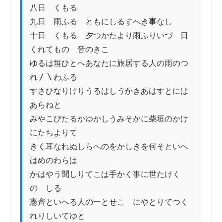
八日　くもる

九日　雨ふる　ともにしるすへき事なし

十日　くもる　夕つかたより雨ふりいづ　日
くれてものゝ音のきこ

ゆるは垣ひとへあなたに旅居する人の雨のつ
れ〳〵わふる

すさひなりけりうるはしうかきあはすとには
あらねと

みやこびたるかゆかしうみそかに柴垣のかけ
にたちよりて

きく耳なれぬしらへのをかしきを何そといへ
はめのわらは

かはやう聞しりてこは手かく事に世たけく
のゝしる

憲齊といへる人の一とせこゝにやとりてつく
れりしいてゆと
