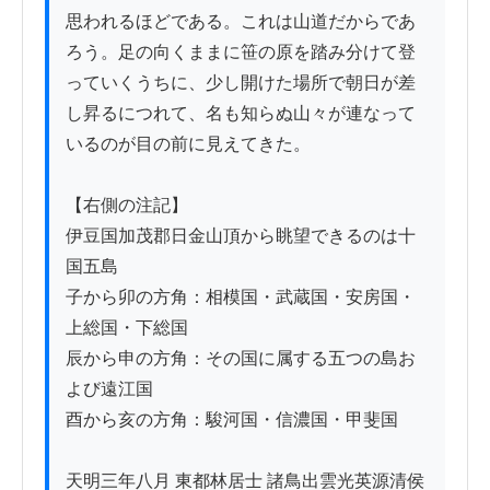
思われるほどである。これは山道だからであ
ろう。足の向くままに笹の原を踏み分けて登
っていくうちに、少し開けた場所で朝日が差
し昇るにつれて、名も知らぬ山々が連なって
いるのが目の前に見えてきた。

【右側の注記】

伊豆国加茂郡日金山頂から眺望できるのは十
国五島

子から卯の方角：相模国・武蔵国・安房国・
上総国・下総国

辰から申の方角：その国に属する五つの島お
よび遠江国

酉から亥の方角：駿河国・信濃国・甲斐国

天明三年八月 東都林居士 諸鳥出雲光英源清侯