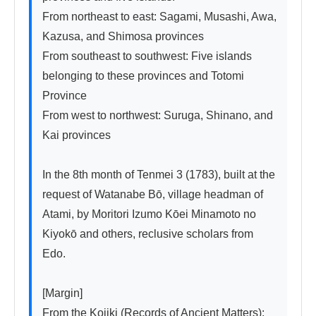
From northeast to east: Sagami, Musashi, Awa, 
Kazusa, and Shimosa provinces

From southeast to southwest: Five islands 
belonging to these provinces and Totomi 
Province  

From west to northwest: Suruga, Shinano, and 
Kai provinces

In the 8th month of Tenmei 3 (1783), built at the 
request of Watanabe Bō, village headman of 
Atami, by Moritori Izumo Kōei Minamoto no 
Kiyokō and others, reclusive scholars from 
Edo.

[Margin]

From the Kojiki (Records of Ancient Matters):
