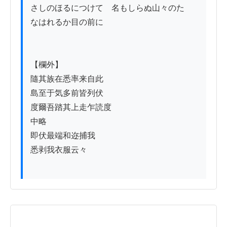
さしのほるにつけて　名もしらぬ山々のたゝ
なはれるか目の前に

【欄外】

隨其族在悉率来自此

島至于気多前皆列伏

度爾吾踏其上走乍読度

中略

即伏最端和迩捕我

悉剥我衣服云々
