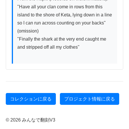
"Have all your clan come in rows from this 
island to the shore of Keta, lying down in a line 
so I can run across counting on your backs"

(omission)

"Finally the shark at the very end caught me 
and stripped off all my clothes"

コレクションに戻る
プロジェクト情報に戻る
© 2026 みんなで翻刻V3