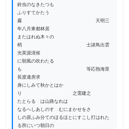
鈴虫のなきたつも　　

ふりすてかたう
霧　　　　　　　　　　　　　　　　天明三
年八月東都林居

またはれぬ木々の
梢　　　　　　　　　　　　　　士諸鳥出雲
光英源清侯

に朝風の吹わたる
も　　　　　　　　　　　　　　等応熱海里
長渡邊房求　　　　

身にしみて秋かとはか
り　　　　　　　　　　　之需建之

たとらるゝは山路なれは

なるへしあしのすゝむにまかせをさゝ

しの原ふみ分てのほるほとにすこし打はれた
る所にいつ朝日の
