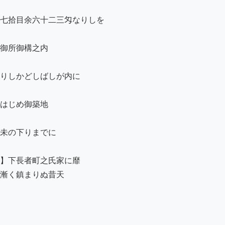
七拾目余六十二三匁なりしを

御所御構之内

りしかどしばしが内に

はじめ御築地

未の下りまでに

】下長者町之氏家に靡

漸く鎮まりぬ昔天
