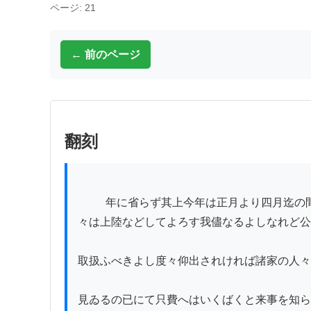
ページ: 21
← 前のページ
翻刻
          年に省らず其上今年は正月より四月迄の間大城近く船をとどめ折

々は上陸などしてよろす我儘なるよしなれど公
取扱ふべきよし度々仰出されければ諸家の人々
見ゐるの已にて只費へはいくばくと来事を知ら