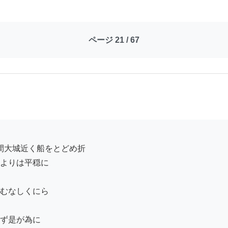
ページ 21 / 67
よりは平穏に

むなしくにら

ず是が為に
