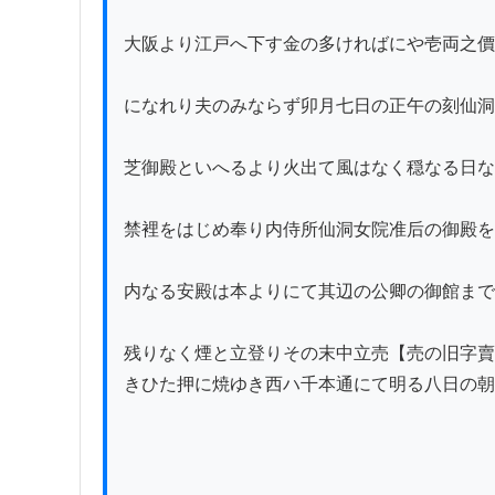
大阪より江戸へ下す金の多ければにや壱両之價
になれり夫のみならず卯月七日の正午の刻仙洞
芝御殿といへるより火出て風はなく穏なる日な
禁裡をはじめ奉り内侍所仙洞女院准后の御殿を
内なる安殿は本よりにて其辺の公卿の御館まで
残りなく煙と立登りその末中立売【売の旧字賣
きひた押に焼ゆき西ハ千本通にて明る八日の朝