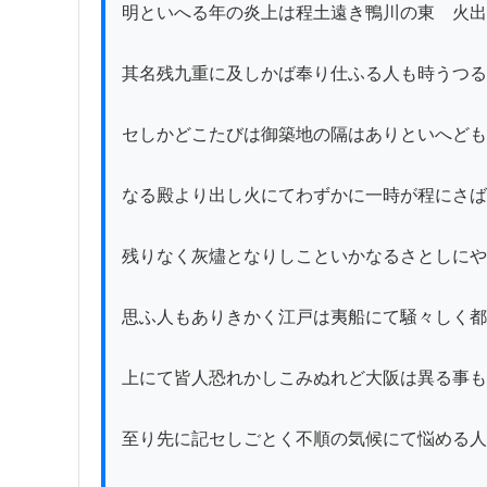
明といへる年の炎上は程土遠き鴨川の東ゟ火出
其名残九重に及しかば奉り仕ふる人も時うつる
セしかどこたびは御築地の隔はありといへども
なる殿より出し火にてわずかに一時が程にさば
残りなく灰燼となりしこといかなるさとしにや
思ふ人もありきかく江戸は夷船にて騒々しく都
上にて皆人恐れかしこみぬれど大阪は異る事も
至り先に記セしごとく不順の気候にて悩める人