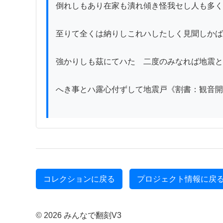
倒れしもあり在家も潰れ傾き怪我セし人も多く
至りて全くは納りしこれハしたしく見聞しかば
強かりしも茲にてハたゞ二度のみなれば地震と
へき事とハ露心付ずして地震戸《割書：観音開
コレクションに戻る
プロジェクト情報に戻
© 2026 みんなで翻刻V3