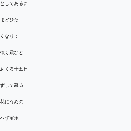
としてあるに

まどひた

くなりて

強く震など

あくる十五日

ずして暮る

花になゐの

へず宝永
