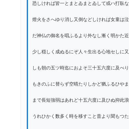
恐しければ皆一とまとゐまとゐして或ハ打臥な
燈火をさへゆり消し又倒などしければ女童は泣
だ神仏の御名を唱ふるより外なし漸く明かた近
少し穏しく成ぬるにぞ人々生出る心地セしに又
しも朝の五ツ時迄におよそ三十五六度に及べり
もきのふに替らず空晴たりしかど猶ふるひやま
まで長短強弱はあれど十五六度に及ひぬ抑此浪
うれひかく数多く時を移すこと昔より聞もつた