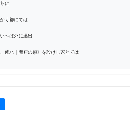
冬に

かく都にては

いへば外に逃出

、或ハ｜開戸の類》を設けし家とては

る