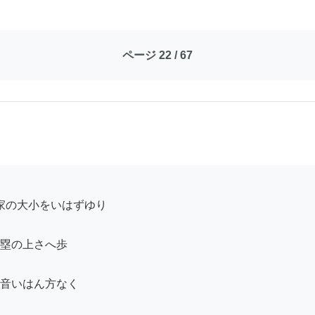
ページ 22 / 67
塁の上さへ歩

音いはん方なく
