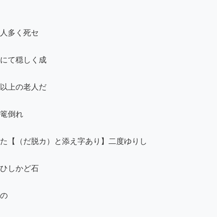
人多く死セ

にて穏しく成

以上の老人だ

篭倒れ

た【（だ脱カ）と添え字あり】二度ゆりし

ひしかど石

の
