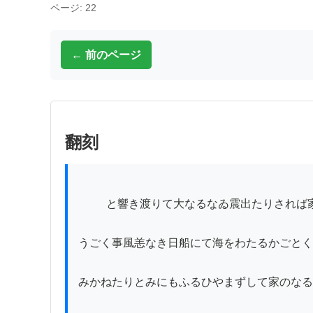
ページ: 22
← 前のページ
翻刻
          と響き渡りて大なるなゐ震出たりされば家の大小をいはずゆり

うごく事風恙なき日船にて海をわたるかごとく
みかねたりとみにもふるひやまずして家のなる