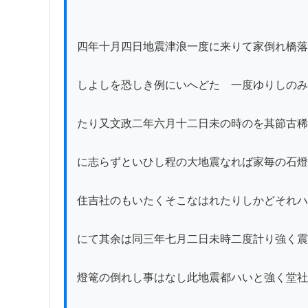
四年十月四日地震津浪一度に来りて家倒れ橋落
しよしを恐しき例にいへどたゞ一度ゆりしのみ
たり又文政二年六月十二日未の時のを其節古稀
に志らずといひし程の大地震なれば家毎の石燈
住吉社のもいたくそこなはれたりしかどそれハ
にて其余は同三年七月二日未時二度計り強く震
燈篭の倒れし事はなし此地震都ハいと強く堂社