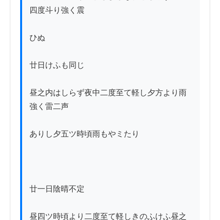
四度斗り強く震

ひぬ

廿日けふも同じ

昼之内はしらず夜中二度至て軽し夕方より雨
強く雷二声

ありし夕五ツ時頃雨もやミたり

廿一日陰晴不定

昼四ツ時頃より二度至て軽しきのふけふ昼之