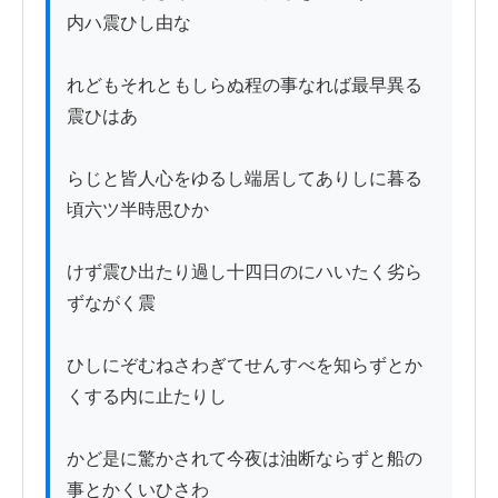
内ハ震ひし由な

れどもそれともしらぬ程の事なれば最早異る
震ひはあ

らじと皆人心をゆるし端居してありしに暮る
頃六ツ半時思ひか

けず震ひ出たり過し十四日のにハいたく劣ら
ずながく震

ひしにぞむねさわぎてせんすべを知らずとか
くする内に止たりし

かど是に驚かされて今夜は油断ならずと船の
事とかくいひさわ
