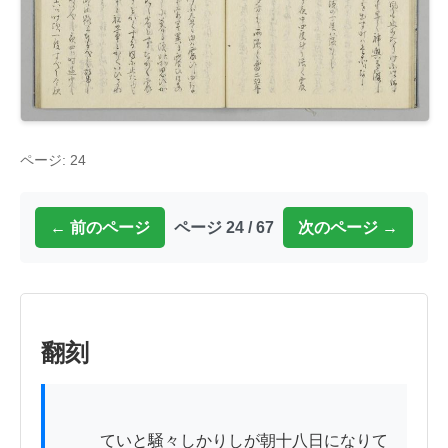
ページ: 24
← 前のページ
ページ 24 / 67
次のページ →
翻刻
          ていと騒々しかりしが朝十八日になりて