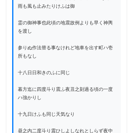
雨も風も止みたりけふは御

霊の御神事也此頃の地震故例よりも早く神輿
を渡し

参りぬ作法替る事なけれど地車を出す町ハ壱
所もなし

十八日日和きのふに同じ

暮方迄に四度斗り震ふ夜丑之刻過る頃の一度
ハ強かりし

十九日けふも同じ天気なり

昼之内二度斗り震ひしよしなれとしらず夜中