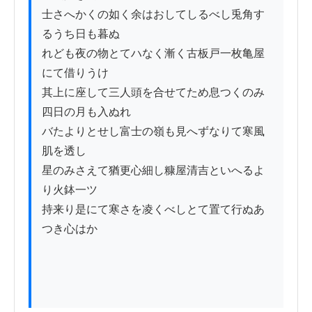
士さへかくの如く余はおしてしるべし兎角す
るうち日も暮ぬ

れども夜の物とてハなく漸く古板戸一枚亀屋
にて借りうけ

其上に座して三人頭を合せてため息つくのみ
四日の月も入ぬれ

バたよりとせし富士の嶺も見へずなりて寒風
肌を透し

星のみさえて猶更心細し糠屋清吉といへるよ
り火鉢一ツ

持来り是にて寒さを凌くべしとて置て行ぬあ
つき心はか
