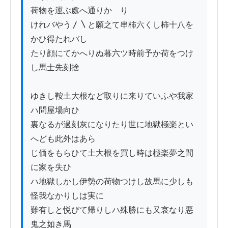
荷物を運ぶ處へ通りかゝり

けれバやう〳〵と願之て串柿六くし柿十八を
かひ得たれバし

たり顔にてかへりぬ暮六ツ時前予か荷をつけ
し馬士先刻捨

ゆきし鞍土大根など取りに来りていふや我家
ハ問屋場向ひ

裏なるが過刻灰になりたり世に地獄極楽とい
へども此外はあら

じ価をもらひて土大根を買し時は極楽夢之間
に家を失ひ

ハ地獄しかし伊勢の荷物つけし故馬に少しも
怪我なかりしは実に

難有しと悦びて帰りしハ殊勝にも又哀なり悪
鬼之如き馬
