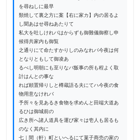
を尋ねしに最早

類焼して裏之方に案【右に家カ】内の居るよ
し聞あはせ尋ねあたりて

私大を吐しけれバはからずも御難儀御察し申
候得共家内も御覧

之通りにて命たすかりしのみなれバ今夜は何
となりともして御凌あ

るべし明朝にも至りなバ飯事の所も程よく取
計はんとの事な

れば頼置帰りしと樽蔵語る夫にてハ今夜の食
物用意なけれバ

予所々を見あるき食物を求めんと田端大道あ
るひは御城前の

広き所へ諸人道具を運び家々は壱人も居るも
のなく其内に

七｜間（軒）町といへるにて菓子商売の家の