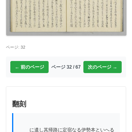
ページ: 32
← 前のページ
ページ 32 / 67
次のページ →
翻刻
          に遺し其帰路に定宿なる伊勢本といへる