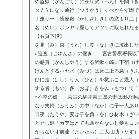
め監獄（かんごく）に在り変（へん）を聞（き
タ〳〵になり通行（つうかう）すべからず因で
丁走り一｜貸座敷（かしざしき）の窓より二｜
名（めい）ボンヤリ座してアツケに取られたる
【右頁下段】

を見（み）嬉（うれ）し泣（な）きに泣出した
○巡査（じゆんさ）の働き　　宮古警察署長以
の感賞（かんしやう）する所鍬ヶ崎に下宿（げ
けんとするハヤ水（みづ）は床に上る急（きふ
ひに走（はし）り人（ひと）を救ふこと幾人（
する者（もの）多（おほ）きを以（もつ）て自
○不幸の娘　　宮古の駒井吉三郎の妻は田の浜の
なり夫婦（ふうふ）の中（なか）に子一人あり
当夜（たうや）妻は子を負（を）ひ材木（ざい
とせし処「カヲはとても助からないし妾もコン
からないオ前達（まいたち）二人は助（たす）