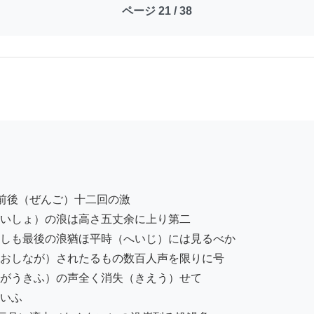
ページ 21 / 38
前後（ぜんご）十二回の激

いしょ）の浪は高さ五丈余に上り第二

しも最後の浪猶ほ平時（へいじ）には見るべか

おしなが）されたるもの数百人声を限りに号

がうきふ）の声全く消失（きえう）せて

いふ
