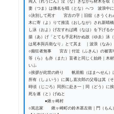
両人（れうにん）泣（な）きながら材木を取（
妻（つま）は佛名を唱（とな）へつゝ波浪中に
○決別して死す　　宮古の字｜旧舘（きうくわ
木に寄（よ）りて推流（おしなが）され新晴橋
し泳（およ）げ左すれば縄（なは）を下げるか
揚（あ）げ「とても手足利かぬ故（ゆゑ）泳（
は尾本與兵衛なり」とて其まゝ｜波浪（なみ）
○癲狂者無事　　宮古｜付近（ふきん）の被害
等（ら）も亦（また）盲者と同じく始終｜木材
いふ

○挨拶が此世の終り　　帆前船（ほまへせん）
所有（しょいう）に属し直次郎の父母は其（そ
時頃（じごろ）同所に赴き一｜同（どう）に挨
死を遂（と）げぬと

　　　　●鍬ヶ崎村

○篤志家　　鍬ヶ崎町の鈴木甚左衛｜門（もん