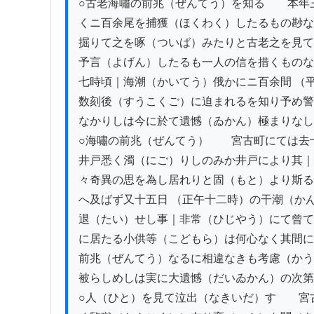
○古老海嘯の前兆（ぜんてう）を知る　　本年
くニ百余尾を捕獲（ほくわく）したるもの尠な
掘りて之を啄（ついば）みたりと古老之を見て
予言（よげん）したるも一人の信を措くものな
七時頃｜海潮（かいてう）俄かにニ百余間 （
数刻後（すうこくご）に迫まれるを知り予め警
なかりしは今に於て遺憾（ゐかん）極まりなし
○海嘯の前兆（ぜんてう）　　宮古町にては去
井戸悉く濁（にご）りしのみか井戸により其｜
々奇異の思を為し居れりと固（もと）より斯る
へ及ばず又十五日 （正午十二時）の干潮（か
退（たい）せし事｜非常（ひじやう）にて曾て
に居たる小供等（こどもら）は何心なく其間に
前兆（ぜんてう）なるに相違なきも考慮（かう
被らしめしは実に大遺憾（だいゐかん）の次第
○人（ひと）を見て泣出（なきいだ）す　　宮