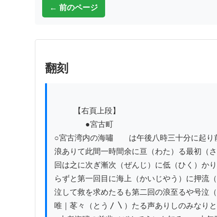
← 前のページ
翻刻
          【右頁上段】

　　　　●宮古町

○宮古湾内の海嘯　　は午後八時三十分に起り
浪ありて此間一時間余に亘（わた）る最初（さ
回は之に次ぎ漸次（ぜんじ）に低（ひく）かり
らずと第一回目に海上（かいじやう）に押流（
泣して救を求めたるも第二回の浪至るや号泣（
唯｜苳々（とう〳〵）たる声ありしのみなりと