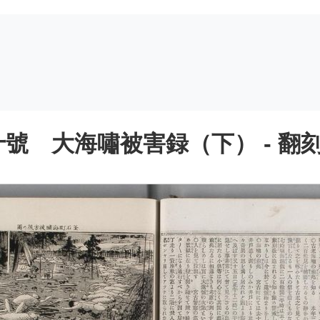
號 大海嘯被害録（下） - 翻