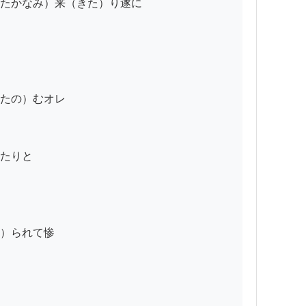
たかなみ）来（きた）り遂に

たの）むオレ

たりと

）られて惨
