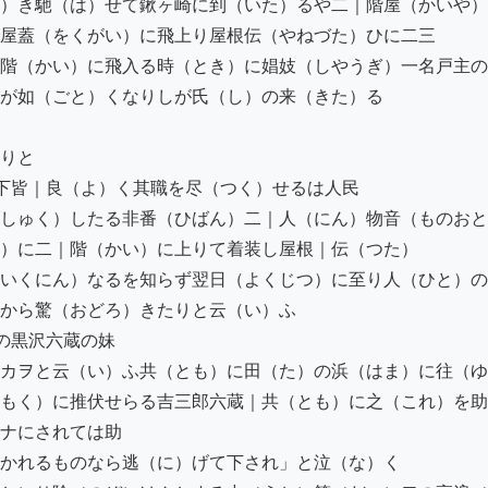
）き馳（は）せて鍬ヶ崎に到（いた）るや二｜階屋（かいや）
屋蓋（をくがい）に飛上り屋根伝（やねづた）ひに二三

階（かい）に飛入る時（とき）に娼妓（しやうぎ）一名戸主の
が如（ごと）くなりしが氏（し）の来（きた）る

りと

下皆｜良（よ）く其職を尽（つく）せるは人民

しゅく）したる非番（ひばん）二｜人（にん）物音（ものおと
）に二｜階（かい）に上りて着装し屋根｜伝（つた）

いくにん）なるを知らず翌日（よくじつ）に至り人（ひと）の
から驚（おどろ）きたりと云（い）ふ

黒沢六蔵の妹

カヲと云（い）ふ共（とも）に田（た）の浜（はま）に往（ゆ
もく）に推伏せらる吉三郎六蔵｜共（とも）に之（これ）を助
ナにされては助

かれるものなら逃（に）げて下され」と泣（な）く
