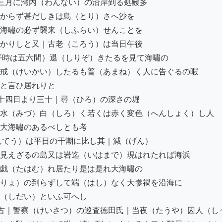
三月に湾内（わんない）の沿岸到る処鰻多

からず甚だしきは鳥（とり）さへ沙を

海嘯の必ず襲来（しふらい）せんことを

かりしと又｜古老（ころう）は当日午後

平時は五六間）退（しりぞ）きたるを見て海嘯の

戒（けいかい）したるも普（あまね）く人に告ぐるの暇

と言ひ居れりと

十四日より三十｜尋（ひろ）の深さの堀

水（みづ）白（しろ）く若くは赤く変色（へんしょく）し人

大海嘯のあるべしとも考

んてう）は平日の干潮に比し其｜減（げん）

見えざるの島又は岩迄（いはまで）現はれたれば海浜

戯（たはむ）れ居たり是は是れ大海嘯の

りょ）の到らずして端（はし）なく大惨禍を沿海に

（しだい）といふ可へし

古｜警察（けいさつ）の巡査徳田氏｜当夜（たうや）囚人（しう