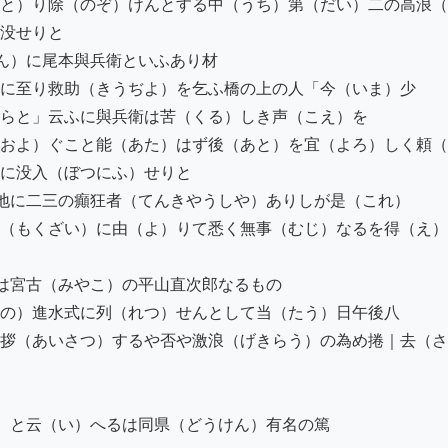
と）り除（のぞ）けんとする中（うち）第（だい）二の高浪（
没せりと

ん）に尾本與兵衛といふあり材

に至り救助（きうぢよ）を乞ふ橋の上の人「今（いま）少

らと」云ふに與兵衛は苦（くる）しき声（こえ）を

およ）ぐこと能（あた）はず後（あと）を宜（よろ）しく頼（
に没入（ぼつにふ）せりと

地に二三の癲狂者（てんきやうしや）ありしが是（これ）

（もくざい）に由（よ）りて悉く無事（むじ）なるを得（え）
は宮古（みやこ）の平山直次郎なるものゝ

の）進水式に列（れつ）せんとして当（たう）日午後八

拶（あいさつ）するや否や激浪（げきらう）の為め捲｜去（さ
）と云（い）へるは同県（どうけん）有名の篤
