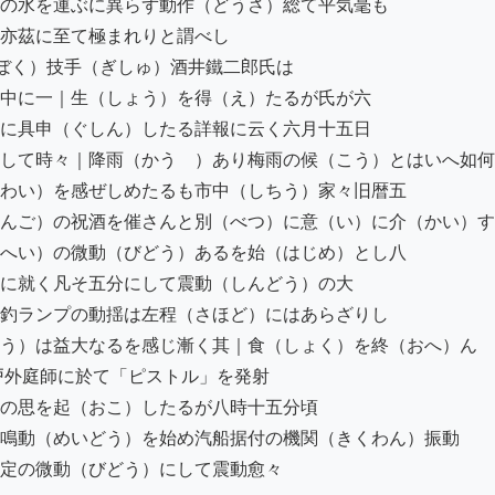
の水を運ぶに異らず動作（どうさ）総て平気毫も

亦茲に至て極まれりと謂べし

ぼく）技手（ぎしゅ）酒井鐵二郎氏は

中に一｜生（しょう）を得（え）たるが氏が六

に具申（ぐしん）したる詳報に云く六月十五日

して時々｜降雨（かうゝ）あり梅雨の候（こう）とはいへ如何
わい）を感ぜしめたるも市中（しちう）家々旧暦五

んご）の祝酒を催さんと別（べつ）に意（い）に介（かい）す
へい）の微動（びどう）あるを始（はじめ）とし八

に就く凡そ五分にして震動（しんどう）の大

釣ランプの動揺は左程（さほど）にはあらざりし

う）は益大なるを感じ漸く其｜食（しょく）を終（おへ）ん

外庭師に於て「ピストル」を発射

の思を起（おこ）したるが八時十五分頃

鳴動（めいどう）を始め汽船据付の機関（きくわん）振動

定の微動（びどう）にして震動愈々
