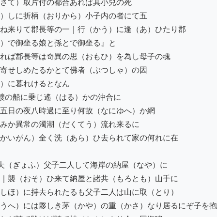
さて）取片付の都合あれば其小兒の死

）しに折柄（おりから）小子内の者にて五

ね来りて郡長等の一｜行（かう）に逢（あ）ひたり郡

）で御坐る娘と孫とで御坐る』と

れば郡長等は奇異の思（おもひ）を為し母子の魂

寄せしめたるかとて佛者（ぶつしゃ）の因

）に暮れけるとなん

艘の船に乗じ遙（はる）かの沖合に

五日の夜八時過に至り何故（なにゆへ）か網

みか異常の濁潮（だくてう）流れ来るに

かいがん）全く洗（あら）ひ去られて家の何れに在

夫（ぎょふ）父子二人して海岸の納屋（なや）に

｜襲（おそ）ひ来て納屋と諸共（もろとも）山手に

しほ）に持去られたるも父子二人は山に取（とり）

うへ）には夥しき茅（かや）の重（かさ）なり居るにぞ子を抱
