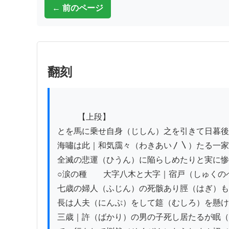
← 前のページ
翻刻
          【上段】

とを馬に乗せ自身（じしん）之を引きて日暮後
海嘯は此｜和気靄々（わきあい〳〵）たる一家
全滅の悲運（ひうん）に陥らしめたりと実に惨
○涙の種　　大字八木と大字｜宿戸（しゅくの
七歳の婦人（ふじん）の死骸あり脛（はぎ）も
長は人夫（にんぷ）をして筵（むしろ）を懸け
三歳｜許（ばかり）の男の子死し居たるが眠（