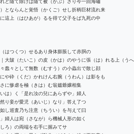
れど隨て除けば隨て被（かぶ）さり今一回海嘯

）とならんと覚悟（かくご）せし折柄巨材流れ来

に這上（はひあが）るを得て父子をば九死の中

（はつくつ）せるあり身体膨脹して赤胴の

｜大皷（たいこ）の皮（かは）のやうに張（は）れる上（うへ
々蠢々として無数（むすう）の小蟲出で散じ顔

にや砕（くだ）かれけん右腕（うわん）は影をも

さに惨虐を極（きは）む翁媼爺嬢相集

いは）く「是れ汝の兒にあらずや」婦人

然り妾が愛児（あいじ）なり」答え了つ

如し巡査乃ち注意（ちうい）を与えて曰

」婦人は宛（さなが）ら機械人形の如く

しろ）の両端を右手に握みてサ
