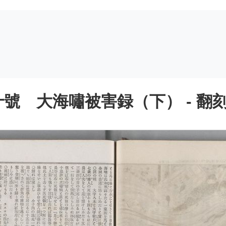
號 大海嘯被害録（下） - 翻