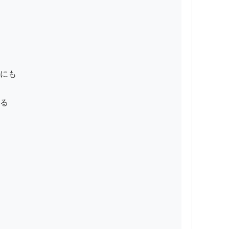
にも

る
