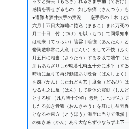
ッサと持去（もちさ）れるさま手桶（ておけ）
感情を害せざるものゝ如し惨痛（さんつう）も
●遭難者酒井技手の実況　　巌手県の土木（ど
六月十五日大海嘯に捲込（まきこ）まれ万死の
月二十日｜付（づけ）を以（もつ）て同県知事
は朝来（てうらい）陰雲｜暗憺（あんたん）と
鬱陶敷非常に人意（じんい）をして不快（ふく
月五日に相当（さうたう）するを以て端午（た
所もあらざりしが晩暮七時五十分に水平（すゐ
時頃に至りて再び動揺あり晩食（ばんしょく）
を感（かん）じたれども其｜度合（どあひ）は
なるも之に反（はん）して身体の震動（しんど
とする頃 （凡八時十分頃）忽然（こつぜん）戸
したる如き音響（おんきやう）を耳にし益奇異
となるや東方（とうほう）海岸に当りて俄然｜
の如き感（かん）あり大ならず小ならず上下一