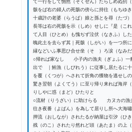
て一行をして惻然（そくぜん）たらしめぬ扨（
骸をば右の婦人の死骸の傍らに持往（もちゆき
十歳許の老婆（らうば）娘と孫とを尋（たづ）
長等は右の死骸を示（しめ）せしに『是（これ
て人目（ひとめ）も愧ぢず泣伏（なきふ）した
魄此土を去らず其｜死骸（しがい）を一つ所に
縁などいふ事思ひ合せ坐（そゞ）ろ涙（なみだ
○帰れば家なし　　小子内の漁夫（ぎょふ）一
出でゝ｜鮪漁（しびれう）に従事し居たるに十
を覆（くつが）へされて折角の獲物を逃せしの
驚き翌朝（よくてう）に至り帰り来れば海岸（
りしやに惑（まど）ひたりと

○流材（りうざい）に助けらる　　カヌカの漁
往き夜番（よばん）を為して居りし所へ大海嘯
押流（おしなが）されたるが納屋は引汐（ひき
残（のこ）されたり然れど頭（あたま）の上（