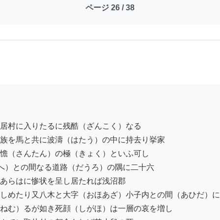
ページ 26 / 38
居村に入りたるに残酷（ざんこく）なる

族を馬と共に波濤（はたう）の中に持去り挙家

憺（さんたん）の極（きょく）といふ可し

へ）との間なる道路（だうろ）の隅に二十六

あらはに惨状を呈し居たれば浅沼郡

しめたり又八木と大字（おほあざ）小子内との間（あひだ）に

ねむ）るが如き死顔（しがほ）は一層の哀を増し
