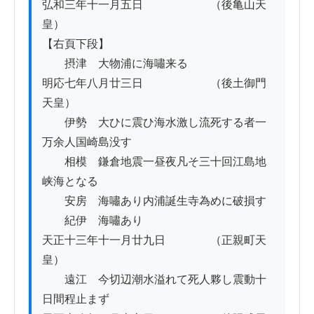
弘和三年十一月五日　　　　　　（後亀山天
皇）

【右頁下段】

　　摂津　大物浦に海嘯来る

明応七年八月廿三日　　　　　　（後土御門
天皇）

　　伊勢　大ひに震ひ海水激し流死する者一
万余人国崎島没す

　　相模　鎌倉地震一昼夜凡そ三十回江島地
峡海となる

　　安房　海嘯あり内浦誕生寺為めに破損す

　　紀伊　海嘯あり

天正十三年十一月廿九日　　　　（正親町天
皇）

　　遠江　今切辺潮水溢れて死人夥し震動十
日間程止まず
