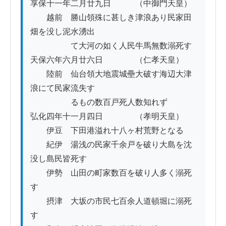
享保十一年二月廿九日　　　（中御門天皇）

　　越前　勝山領殊に甚しき津浪あり民家田
畑を没し泥水湧出

　　　　　て大河の如く人民牛馬無数溺死す

天保六年六月廿六日　　　　（仁孝天皇）

　　陸前　仙台領大地震城壘大破す海辺大津
浪にて民家流失す

　　　　　るもの数百戸死人数知れず

弘化四年十一月四日　　　　（孝明天皇）

　　伊豆　下田港溢れ十八ヶ村荒野となる　

　　紀伊　湯浅の民家千余戸を破り大島を沈
没し島民皆死す

　　伊勢　山田の町家数百を破り人多く溺死
す

　　摂津　大坂の市民七百余人道頓堀に溺死
す
