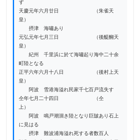
ず

天慶元年六月廿日　　　　　　　（朱雀天
皇）

　　摂津　海嘯あり

元弘元年七月三日　　　　　　　（後醍醐天
皇）

　　紀州　千里浜に於て海嘯起り海中二十余
町陸となる

正平六年六月十八日　　　　　　（後村上天
皇）

　　阿波　雪港海溢れ民家千七百戸流失す

仝年七月二十四日　　　　　　　（仝　　
上）

　　阿波　鳴戸潮洄き陸となり巨皷あり石上
に見はる

　　摂津　難波浦海溢れ死する者数百人
