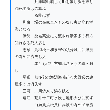
　　　　　兵庫鳴動劇しく船を覆し浜を破り
溺死するもの算ふ

　　　　　る能はず

　　和泉　堺の在家全きものなし夷島崩れ潮
海となる

　　伊勢　桑名高波にて流され潰家多く行方
知れさる死人多し

　　志摩　鳥羽松平和泉守の領分城共に津波
の為めに流失し人

　　　　　馬ともに行方知れさるもの算へ難
し

　　尾張　知多郡の海辺海嘯起る大野辺の建
屋多くは流失す

　　三河　二川汐来て湊を破る

　　遠江　荒井十二町水没し地形大ひに変ず

　　　　　白須賀浜松共に高波の為め民家流