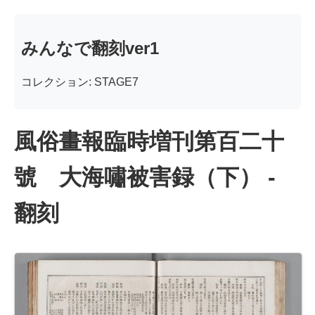
みんなで翻刻ver1
コレクション: STAGE7
風俗畫報臨時増刊第百二十
號 大海嘯被害録（下） -
翻刻