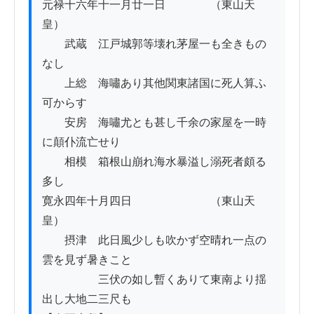
元禄十六年十一月廿一日　　　　（東山天
皇）

　　武蔵　江戸城郭等壊れ茅屋一も全きもの
なし

　　上総　海嘯あり其他関東諸国に死人算ふ
可からす

　　安房　海嘯尤とも甚し千余の家屋を一時
に顛仆流亡せり

　　相模　箱根山崩れ海水暴溢し溺死者頗る
多し

寛永四年十月四日　　　　　　　（東山天
皇）

　　摂津　此日風少しも吹かず空晴れ一点の
雲を見ず暑きこと

　　　　　三伏の如し暫くありて東南より揺
出し大地二三尺も
