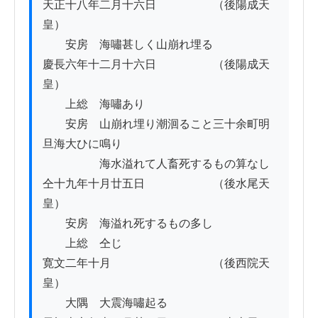
天正十八年二月十六日　　　　　（後陽成天
皇）

　　安房　海嘯甚しく山崩れ埋る

慶長六年十二月十六日　　　　　（後陽成天
皇）

　　上総　海嘯あり

　　安房　山崩れ埋り潮洄ること三十余町明
旦海大ひに鳴り

　　　　　海水溢れて人畜死するもの算なし

仝十九年十月廿五日　　　　　　（後水尾天
皇）

　　安房　海溢れ死するもの多し

　　上総　仝じ

寛文二年十月　　　　　　　　　（後西院天
皇）

　　大隅　大震海嘯起る
