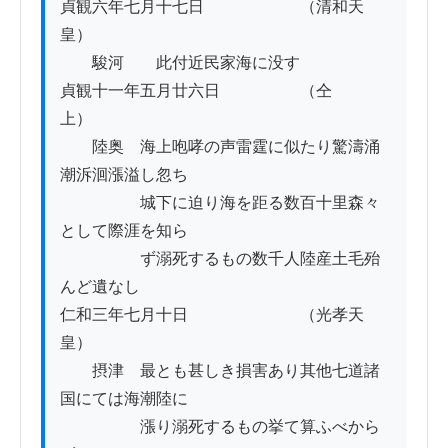
貞観六年七月十七日　　　　　　（清和天
皇）

　　駿河　　此付近民家海に没す

貞観十一年五月廿六日　　　　　（仝　　
上）

　　陸奥　海上咆哮の声雷霆に似たり驚濤涌
潮泝洄漲溢し忽ち

　　　　　城下に迫り海を距る数百十里森々
として際涯を知ら

　　　　　ず溺死するもの数千人陸産土毛殆
んど遺なし

仁和三年七月十日　　　　　　　（光孝天
皇）

　　摂津　最とも甚しき損害あり其他七道諸
国にては海潮陸に

　　　　　漲り溺死するもの挙て算ふべから