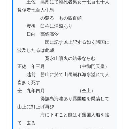
　　土佐　高潮にて溺死者男女千七百七十人
負傷者七百人牛馬

　　　　　の斃るゝもの四百頭

　　豊後　臼杵に津浪あり

　　日向　高鍋高汐

　　　　　　因に記す以上記する如く諸国に
波及したるは此歳

　　　　　　寛永山噴火の結果ならむ

正徳二年三月　　　　　　　（中御門天皇）

　　越前　勝山に於て山岳崩れ海水溢れて人
畜多く死す

仝　九年四月　　　　　　　（仝上）

　　　　　得撫島海嘯あり露国船を飃蕩して
山上に打上げ再び

　　　　　海に下すこと能はず露国人船を捨
てゝ去る
