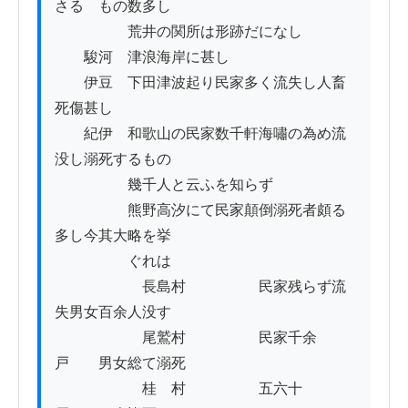
さるゝもの数多し

　　　　　荒井の関所は形跡だになし　

　　駿河　津浪海岸に甚し

　　伊豆　下田津波起り民家多く流失し人畜
死傷甚し

　　紀伊　和歌山の民家数千軒海嘯の為め流
没し溺死するもの

　　　　　幾千人と云ふを知らず

　　　　　熊野高汐にて民家顛倒溺死者頗る
多し今其大略を挙

　　　　　ぐれは

　　　　　　長島村　　　　　民家残らず流
失男女百余人没す

　　　　　　尾鷲村　　　　　民家千余
戸　　男女総て溺死

　　　　　　桂　村　　　　　五六十