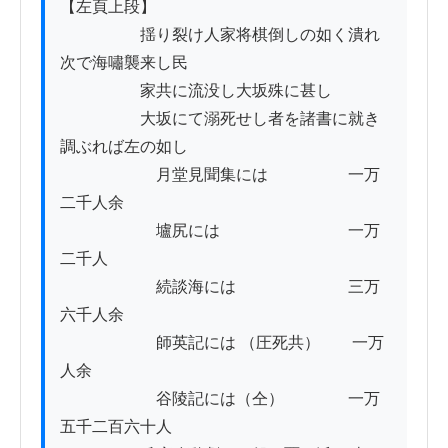
【左頁上段】

　　　　　揺り裂け人家将棋倒しの如く潰れ
次で海嘯襲来し民

　　　　　家共に流没し大坂殊に甚し

　　　　　大坂にて溺死せし者を諸書に就き
調ぶれば左の如し

　　　　　　月堂見聞集には　　　　　一万
二千人余

　　　　　　壚尻には　　　　　　　　一万
二千人

　　　　　　続談海には　　　　　　　三万
六千人余

　　　　　　師英記には （圧死共）　　一万
人余

　　　　　　谷陵記には（仝）　　　　一万
五千二百六十人
