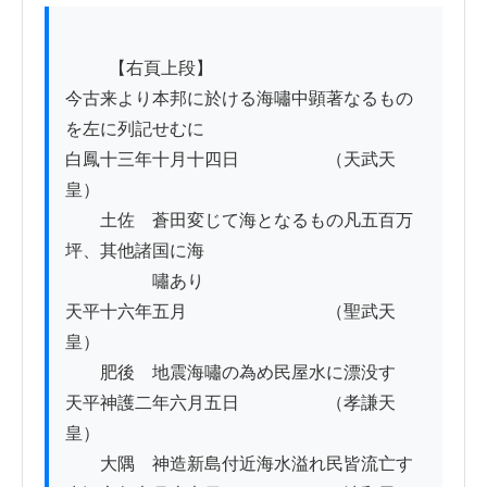
          【右頁上段】

今古来より本邦に於ける海嘯中顕著なるもの
を左に列記せむに

白鳳十三年十月十四日　　　　　（天武天
皇）

　　土佐　蒼田変じて海となるもの凡五百万
坪、其他諸国に海

　　　　　嘯あり

天平十六年五月　　　　　　　　（聖武天
皇）

　　肥後　地震海嘯の為め民屋水に漂没す

天平神護二年六月五日　　　　　（孝謙天
皇）

　　大隅　神造新島付近海水溢れ民皆流亡す
