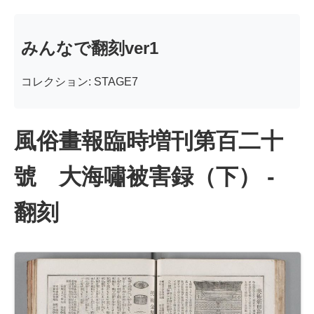
みんなで翻刻ver1
コレクション: STAGE7
風俗畫報臨時増刊第百二十
號 大海嘯被害録（下） -
翻刻