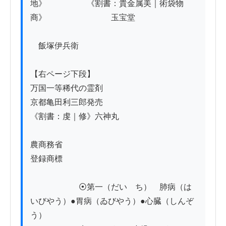
地》　　　　　《割書：貴金属美｜術袋物
商》　　　　　　　　玉宝堂

　飯塚伊兵衛

【右ページ下段】

万国一等稀代の霊剤

京都亀田利三郎発売

《割書：虔｜修》六神丸

農商務省

登録商標

　　　　　　⦿第一（だいゝち）　肺病（は
いびやう）●胃病（ゐびやう）●心臓（しんぞ
う）
