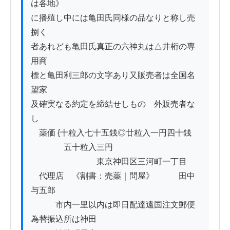
は各地》

に播殖し中には亀田氏同様の品なりと称し売
捌く

者あれども亀田氏真正の六神丸は△井桁の専
用商

標と亀田利三郎の文字あり又販売者は全国名
望家

及確実なる約定を締結せしものゝ外販売者な
し

　薬価 {十粒入七十五銭◎廿粒入一円四十銭

　　　　五十粒入三円　

　　　　　　　　東京神田区三河町一丁目

　代理店　《割書：売薬｜問屋》　　　田中
与五郎

　　　市内一里以内は即日配達遠国注文郵便
為替振込所は神田
