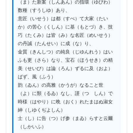
（ま）た新案（しんあん）の指環（ゆびわ）
数種（すうしゆ）あり、

意匠（いせう）は都（すべ）て大家（たい
か）の苦心（くしん）に基（もとづ）き、技
巧（たくみ）は皆（み）な名匠（めいせう）
の丹誠（たんせい）に成（な）り、

金質（きんしつ）の純良（じゆんれう）はい
ふも更（さら）なり、宝石（ほうせき）の精
美（せいび）は論（ろん）ずるに及（およ）
ばず、風（ふう）

韵（ゐん）の高雅（かうが）なること世
（よ）に類（るゐ）なし、謹（つゝしん）で
時様（はやり）に晩（おく）れたまはぬ淑女
紳（しゆくぢよしん）

士（し）に告（つ）げ参（まゐ）らすと云爾
（しかいふ）
