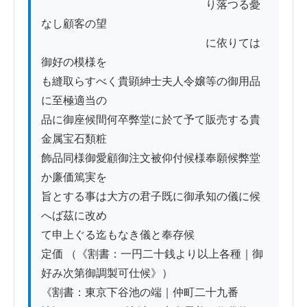
　　　　　　　　　　　　　　　り落つる憂
なし顧客の望

　　　　　　　　　　　　　　　に依りては
御好の模様を

も縫取らすべく貴顕紳士夫人令嬢等の御用品
に至極適当の

品に御座候間何卒弊堂に於て予て販売する貴
金属宝石類粧

飾品同様御愛顧御注文被仰付候様奉願候弊堂
か廉価篤実を

旨とする事は大方の君子既に御承知の儀に候
へば茲に改め

て申上ぐる迄もなき儀と奉存候

定価 （《割書：一円二十銭より以上各種｜御
好み次第御調製可仕候》）

《割書：東京下谷池の端｜仲町二十九番