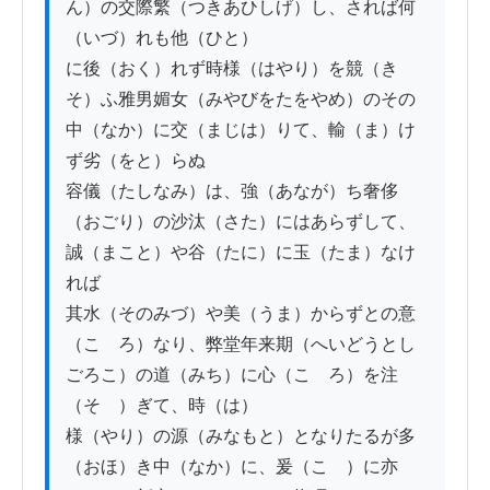
ん）の交際繁（つきあひしげ）し、されば何
（いづ）れも他（ひと）

に後（おく）れず時様（はやり）を競（き
そ）ふ雅男媚女（みやびをたをやめ）のその
中（なか）に交（まじは）りて、輸（ま）け
ず劣（をと）らぬ

容儀（たしなみ）は、強（あなが）ち奢侈
（おごり）の沙汰（さた）にはあらずして、
誠（まこと）や谷（たに）に玉（たま）なけ
れば

其水（そのみづ）や美（うま）からずとの意
（こゝろ）なり、弊堂年来期（へいどうとし
ごろこ）の道（みち）に心（こゝろ）を注
（そゝ）ぎて、時（は）

様（やり）の源（みなもと）となりたるが多
（おほ）き中（なか）に、爰（こゝ）に亦