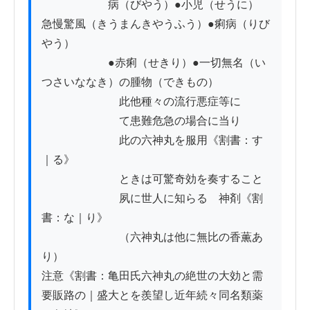
　　　　　　病（びやう）●小児（せうに）　
急慢驚風（きうまんきやうふう）●痢病（りび
やう）

　　　　　　●赤痢（せきり）●一切無名（い
つさいななき）の腫物（できもの）

　　　　　　　此他種々の流行悪症等に

　　　　　　　て患難危急の場合に当り

　　　　　　　此の六神丸を服用《割書：す
｜る》

　　　　　　　ときは可驚奇効を奏すること

　　　　　　　夙に世人に知らるゝ神剤《割
書：な｜り》

　　　　　　　（六神丸は他に無比の香薫あ
り）

注意《割書：亀田氏六神丸の絶世の大効と需
要販路の｜盛大とを羨望し近年続々同名類薬