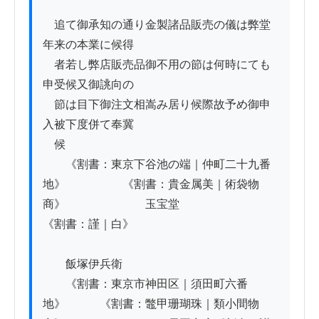
　追て御承知の通り金製諸品販売の儀は弊堂
年来の本業に候得

　者若し弊店販売品御不用の節は何時にても
申受候又御誂向の

　節は目下御注文相嵩み居り候際故予め御申
入被下度併て奉冀

　候

　　《割書：東京下谷池の端｜仲町二十九番
地》　　　　　《割書：貴金属美｜術袋物
商》　　　　　　　玉宝堂

《割書：謹｜白》

　　飯塚伊兵衛

　　《割書：東京市神田区｜須田町六番
地》　　　《割書：鼈甲珊瑚珠｜類小間物