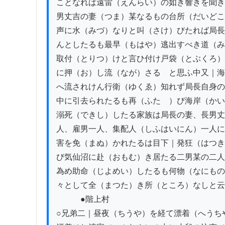
ことなれば遠雷（えんらい）の如き響きを聞き
男丈吉の妻（つま）某なるもの台所（だいどこ
声に水（みづ）なりと叫（さけ）びたれば局長
んとしたるも最早（もはや）逃出すべき道（み
取付（とりつ）けと言ひ付け戸袋（とぶくろ）
に押（お）し流（なが）さるゝと思ふ中又｜海
へ流されけん行衛（ゆくゑ）知れず局長自身の
中に引去られたるも再（ふたゝ）び海岸（かい
溺死（できし）したる家族は局長の妻、長男丈
人、雇男一人、集配人（しふはいにん）一人に
害を免（まぬ）かれたるは目下｜発狂（はつき
び気仙沼に赴（おもむ）き居たる二男某の二人
為め助命（じよめい）したるも何物（なにもの
々として全（まつた）き所（ところ）なしと云
　　　●階上村

○兄弟二｜昼夜（ちうや）を経て漂着（へうち