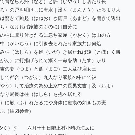
て雷ならん抔（など）と評（ひやう）し居たり長

ろ）の戸を明けしに海水｜漫々（まん〳〵）たるより大

は驚きて跳起（はねお）き雨戸（あまど）を開きて逃出

ち）なければ家族のものには自分に

の柱に取り付きたるに忽ち家屋（かおく）は山の方

中（かいちう）に引き去られたり家族共は何処

み柱（はしら）を抱（いだ）き居たれば遠（とほ）く海

がん）に打揚げられて漸く一命を助（たす）かり

吉の妻（つま）と孫（まご）二人及び雇女三

して都合（つがふ）九人なり家族の中にて被

やう）して治療の為め上京中の長男丈吉｜及（およ）

なり局長は柱（はしら）を抱へ居たる

）に触（ふ）れたるにや身体に痘痕の如きもの斑

ふ（挿図参看）

やく）す　　六月十七日階上村小崎の海辺に
