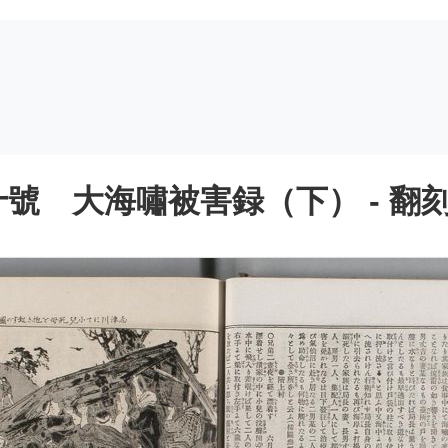
號 大海嘯被害録（下） - 翻