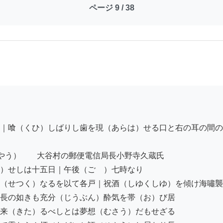
ページ 9 / 38
｜喰（くひ）しばりし歯を現（あらは）せる口と右の耳の間の
やう）　　大谷村の郵便電信局長小野寺久蔵氏

）せしは十五日｜午後（ごゞ）七時なり

（せつく）なるを以て各戸｜祝酒（しゆくしゆ）を傾け海嘯襲
長の如きも充分（じうぶん）酔気を帯（お）び居

来（きた）るべしとは夢想（むさう）だもせざる
