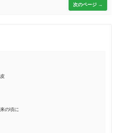
次のページ →
皮

来の頃に
