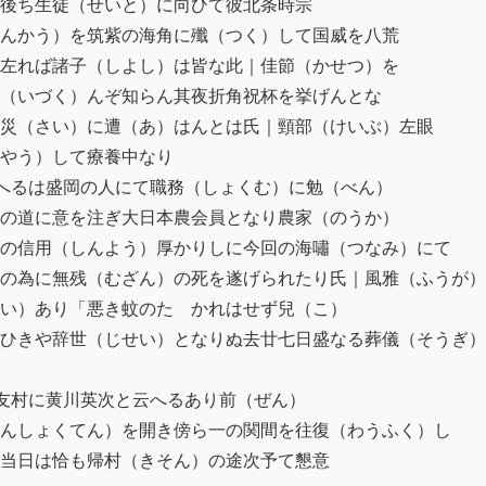
後ち生徒（せいと）に向ひて彼北条時宗

んかう）を筑紫の海角に殲（つく）して国威を八荒

左れば諸子（しよし）は皆な此｜佳節（かせつ）を

（いづく）んぞ知らん其夜折角祝杯を挙げんとな

災（さい）に遭（あ）はんとは氏｜頸部（けいぶ）左眼

やう）して療養中なり

へるは盛岡の人にて職務（しょくむ）に勉（べん）

の道に意を注ぎ大日本農会員となり農家（のうか）

の信用（しんよう）厚かりしに今回の海嘯（つなみ）にて

の為に無残（むざん）の死を遂げられたり氏｜風雅（ふうが）
い）あり「悪き蚊のたゝかれはせず兒（こ）

ひきや辞世（じせい）となりぬ去廿七日盛なる葬儀（そうぎ）
友村に黄川英次と云へるあり前（ぜん）

んしょくてん）を開き傍ら一の関間を往復（わうふく）し

当日は恰も帰村（きそん）の途次予て懇意
