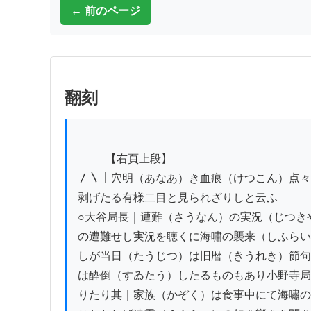
← 前のページ
翻刻
          【右頁上段】

〳〵｜穴明（あなあ）き血痕（けつこん）点々
剥げたる有様二目と見られざりしと云ふ

○大谷局長｜遭難（さうなん）の実況（じつき
の遭難せし実況を聴くに海嘯の襲来（しふらい
しが当日（たうじつ）は旧暦（きうれき）節句
は酔倒（すゐたう）したるものもあり小野寺局
りたり其｜家族（かぞく）は食事中にて海嘯の