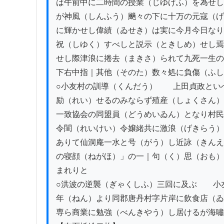
は午前中に二時間の授業（じゆげふ）を為せし
が神風（しんふう）飈々の下に十万の元寇（げ
に輝かせし偉績（ゐせき）は実に今月今日なり
祝（しゆく）すべしと説示（ときしめ）せし焉
せし際津浪に捲去（まきさ）られて九死一生の
下右中指｜其他（そのた）数々処に負傷（ふし
○小友村の訓導（くんだう）　　上田貞政とい
励（れい）せるのみならず殖産（しょくさん）
一致協会の同盟員（どうめいゐん）となり村民
令閨（れいけい）令嬢緒共に激浪（げきらう）
ありて仙洞庵一水と号（がう）し近詠（きんえ
の寝顔（ねがほ）」の一｜句（く）思（おも）
まれりと

○洪波の逆襲（ぎゃくしふ）三回に及ぶ　　小
年（ねん）より同郡唐丹村字片岸に飲食店（ゐ
専ら商業に勉強（べんきやう）し居けるが海嘯