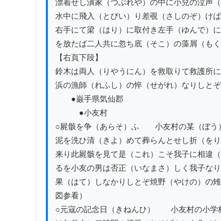
漂着せし潰家（つぶれや）の中に小兒の泣声（
水中に飛入（とびい）り差覗（さしのぞ）けば
右手にて梁（はり）に取付き左手（ゆんで）に
を放たば二人共に忽ち底（そこ）の藻屑（もく
【右頁下段】

鈴木は両人（りやうにん）を救取りて救護所に
浜の漁師（れふし）の悴（せがれ）なりしとぞ

　　●巌手県気仙郡

　　　●小友村

○屍骸を争（あらそ）ふ　　小友村の某（ぼう
泥を洗ひ清（きよ）めて葬らんとせし折（をり
来り此屍骸を見て是（これ）こそ我子に相違（
るを小友の男は否正（いなまさ）しく我子なり
果（はて）しなかりしとぞ焼野（やけの）の雉
図参看）

○元寇の記念日（きねんひ）　　小友村の小学