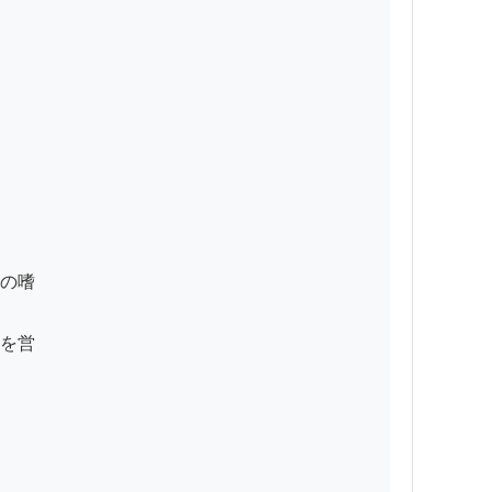
の嗜

を営
