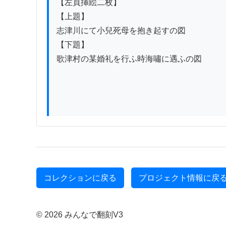
【左頁挿絵二枚】

【上題】

志津川にて小兒死母を抱き起すの図

【下題】

歌津村の某婚礼を行ふ時海嘯に遇ふの図

コレクションに戻る
プロジェクト情報に戻
© 2026 みんなで翻刻V3