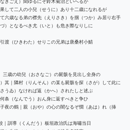
なきごえ）聞ゆるにぞ鈴木菊治といへるが

果して二人の小兒（せうに）あり十二歳になれるが

て六歳なる弟の襟先（えりさき）を掴（つか）み居り右手

づ）となるべき尤（いと）も危き際なりしに

引渡（ひきわた）せりこの兄弟は唐桑村小鯖

）三歳の幼兒（おさなご）の屍骸を見出し全身の

）其｜隣村（りんそん）の某も屍骸を探（さが）して此に

さうゐ）なければ返（かへ）されたしと述ぶ

何条（なんでう）おん身に返すべきと争ひ

子夜の鶴｜親（おや）の心の闇なるぞ憫（あは）れ（挿

校｜訓導（くんだう）板垣政治氏は海嘯当日
